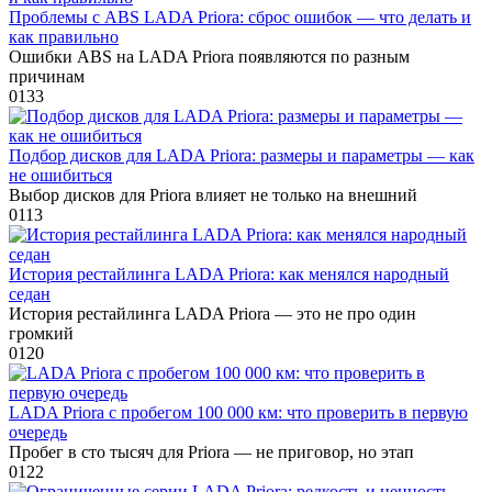
Проблемы с ABS LADA Priora: сброс ошибок — что делать и
как правильно
Ошибки ABS на LADA Priora появляются по разным
причинам
0
133
Подбор дисков для LADA Priora: размеры и параметры — как
не ошибиться
Выбор дисков для Priora влияет не только на внешний
0
113
История рестайлинга LADA Priora: как менялся народный
седан
История рестайлинга LADA Priora — это не про один
громкий
0
120
LADA Priora с пробегом 100 000 км: что проверить в первую
очередь
Пробег в сто тысяч для Priora — не приговор, но этап
0
122