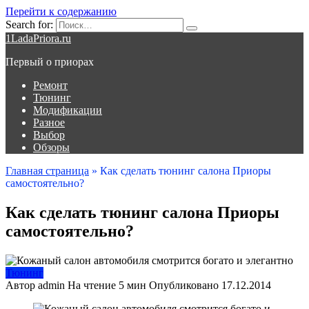
Перейти к содержанию
Search for:
1LadaPriora.ru
Первый о приорах
Ремонт
Тюнинг
Модификации
Разное
Выбор
Обзоры
Главная страница
»
Как сделать тюнинг салона Приоры
самостоятельно?
Как сделать тюнинг салона Приоры
самостоятельно?
Тюнинг
Автор
admin
На чтение
5 мин
Опубликовано
17.12.2014