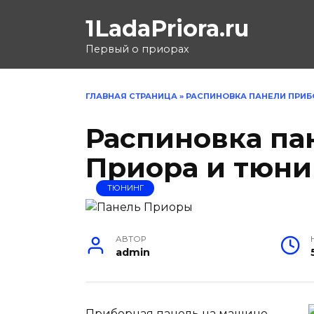
Перейти
1LadaPriora.ru
к
содержанию
Первый о приорах
ГЛАВНАЯ СТРАНИЦА
»
РАСПИНОВКА ПАНЕЛИ ПРИБ
Распиновка па
Приора и тюни
ТЮНИНГ
АВТОР
admin
Приборная панель на машине