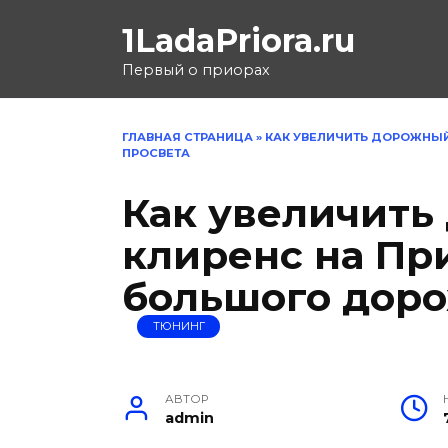
Перейти
1LadaPriora.ru
к
содержанию
Первый о приорах
ГЛАВНАЯ СТРАНИЦА
»
КАК УВЕЛИЧИТЬ ДОРОЖНЫЙ
ПРОСВЕТА
Как увеличит
клиренс на При
большого доро
ТЮНИНГ
АВТОР
admin