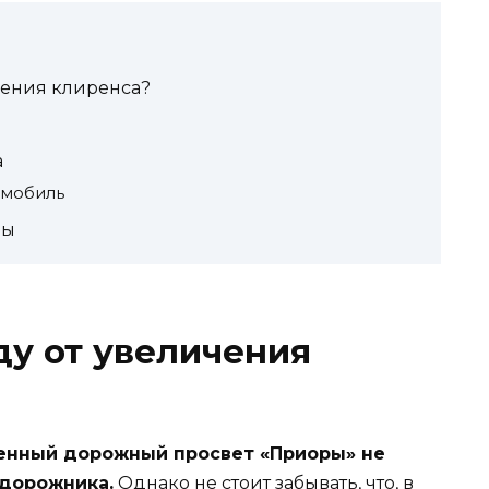
чения клиренса?
а
омобиль
ры
ду от увеличения
оенный дорожный просвет «Приоры» не
едорожника.
Однако не стоит забывать, что, в