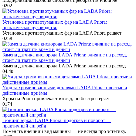
Модификация выхлопа способна преобразить Priora не
0
202
Установка противотуманных фар на LADA Priora:
практическое руководство
Установка противотуманных фар на LADA Priora решает
0
258
Замена датчика кислорода LADA Priora: влияние на расход,
стоит ли тратить время и деньги
Замена датчика кислорода LADA Priora: влияние на расход
0
4.4к.
Уход за хромированными деталями LADA Priora: простые и
действенные приёмы
Хром на Priora привлекает взгляд, но быстро теряет
0
174
Тюнинг зеркал LADA Priora: подогрев и поворот —
практичный апгрейд
Поменять внешний вид машины — не всегда про эстетику.