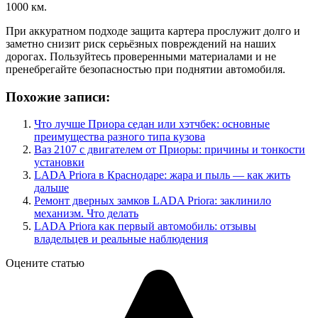
1000 км.
При аккуратном подходе защита картера прослужит долго и
заметно снизит риск серьёзных повреждений на наших
дорогах. Пользуйтесь проверенными материалами и не
пренебрегайте безопасностью при поднятии автомобиля.
Похожие записи:
Что лучше Приора седан или хэтчбек: основные
преимущества разного типа кузова
Ваз 2107 с двигателем от Приоры: причины и тонкости
установки
LADA Priora в Краснодаре: жара и пыль — как жить
дальше
Ремонт дверных замков LADA Priora: заклинило
механизм. Что делать
LADA Priora как первый автомобиль: отзывы
владельцев и реальные наблюдения
Оцените статью