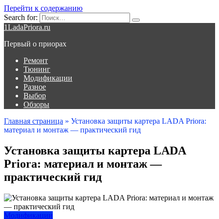
Перейти к содержанию
Search for:
1LadaPriora.ru
Первый о приорах
Ремонт
Тюнинг
Модификации
Разное
Выбор
Обзоры
Главная страница
»
Установка защиты картера LADA Priora:
материал и монтаж — практический гид
Установка защиты картера LADA
Priora: материал и монтаж —
практический гид
Модификации