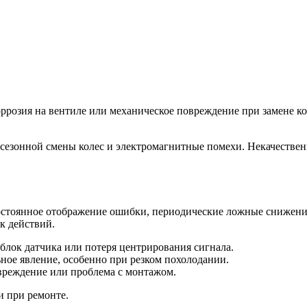
коррозия на вентиле или механическое повреждение при замене к
сезонной смены колес и электромагнитные помехи. Некачествен
тоянное отображение ошибки, периодические ложные снижения д
к действий.
блок датчика или потеря центрирования сигнала.
ое явление, особенно при резком похолодании.
овреждение или проблема с монтажом.
и при ремонте.