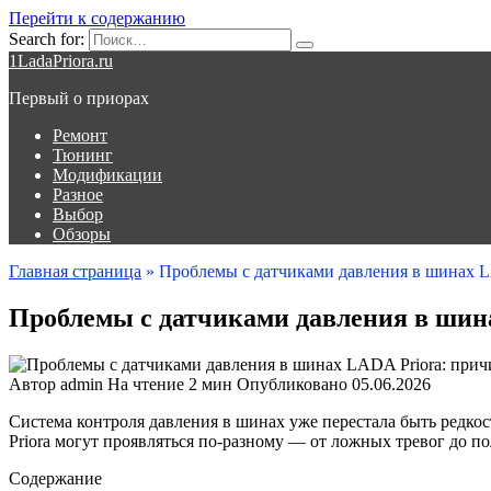
Перейти к содержанию
Search for:
1LadaPriora.ru
Первый о приорах
Ремонт
Тюнинг
Модификации
Разное
Выбор
Обзоры
Главная страница
»
Проблемы с датчиками давления в шинах L
Проблемы с датчиками давления в шин
Автор
admin
На чтение
2 мин
Опубликовано
05.06.2026
Система контроля давления в шинах уже перестала быть редко
Priora могут проявляться по-разному — от ложных тревог до п
Содержание