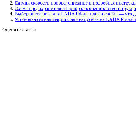
Датчик скорости приора: описание и подробная инструк
Схема предохранителей Приора: особенности конструкци
Выбор антифриза для LADA Priora: цвет и состав — что 
Установка сигнализации с автозапуском на LADA Priora: 
Оцените статью