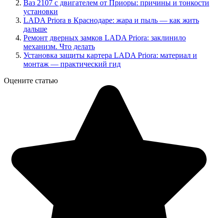
Ваз 2107 с двигателем от Приоры: причины и тонкости
установки
LADA Priora в Краснодаре: жара и пыль — как жить
дальше
Ремонт дверных замков LADA Priora: заклинило
механизм. Что делать
Установка защиты картера LADA Priora: материал и
монтаж — практический гид
Оцените статью