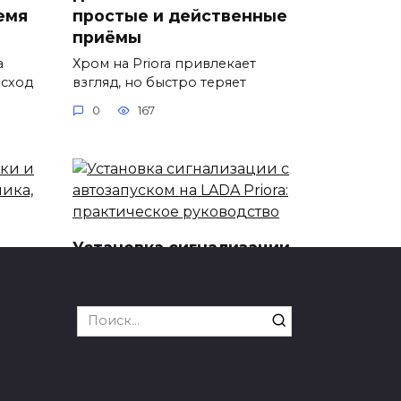
емя
простые и действенные
приёмы
а
Хром на Priora привлекает
асход
взгляд, но быстро теряет
0
167
Установка сигнализации
алки
с автозапуском на LADA
Priora: практическое
руководство
Search
for:
Автозапуск экономит время и
повышает комфорт в холодное
0
91
ный