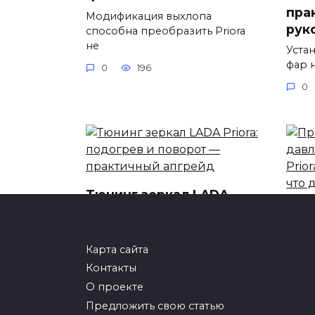
пра
Модификация выхлопа
рук
способна преобразить Priora
не
Уста
фар 
0
196
0
Тюнинг зеркал LADA
Priora: подогрев и
Про
поворот — практичный
дав
апгрейд
Prio
Карта сайта
сим
Поменять внешний вид
Контакты
машины — не всегда про
Сист
О проекте
эстетику.
шина
Предложить свою статью