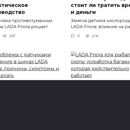
ктическое
стоит ли тратить вр
оводство
и деньги
новка противотуманных
Замена датчика кислород
на LADA Priora решает
LADA Priora: влияние на р
247
0
4.1к.
блемы с датчиками
LADA Priora для рыб
ления в шинах LADA
и охоты: доработка
ra: причины,
багажника, которая
птомы и что делать
действительно
работает
ема контроля давления в
х уже перестала быть
Небольшая Priora легко
превращается в практич