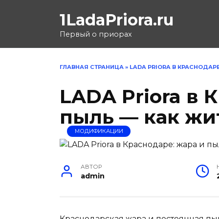
Перейти
1LadaPriora.ru
к
содержанию
Первый о приорах
ГЛАВНАЯ СТРАНИЦА
»
LADA PRIORA В КРАСНОДАР
LADA Priora в 
пыль — как жи
МОДИФИКАЦИИ
АВТОР
admin
Краснодарская жара и постоянная пы