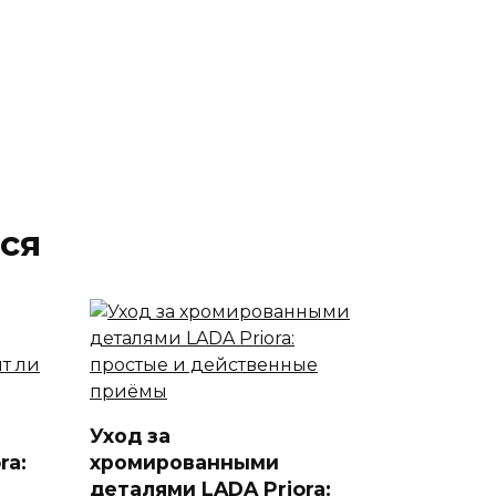
ся
Уход за
ra:
хромированными
деталями LADA Priora: