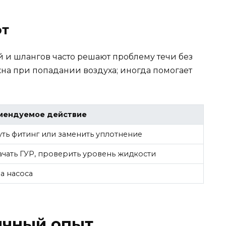
от
й и шлангов часто решают проблему течи без
на при попадании воздуха; иногда помогает
мендуемое действие
уть фитинг или заменить уплотнение
чать ГУР, проверить уровень жидкости
а насоса
ичный опыт