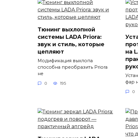
Тюнинг выхлопной
системы LADA Priora:
Уст
звук и стиль, которые
про
цепляют
на L
пра
Модификация выхлопа
рук
способна преобразить Priora
не
Уста
фар 
0
195
0