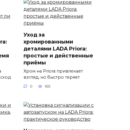
Уход за
ra:
хромированными
деталями LADA Priora:
емя
простые и действенные
приёмы
а
Хром на Priora привлекает
асход
взгляд, но быстро теряет
0
165