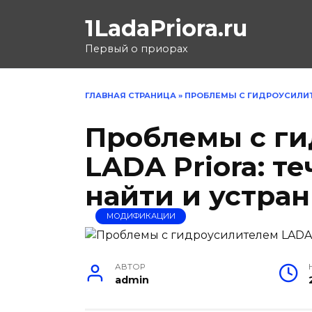
Перейти
1LadaPriora.ru
к
содержанию
Первый о приорах
ГЛАВНАЯ СТРАНИЦА
»
ПРОБЛЕМЫ С ГИДРОУСИЛИТЕ
Проблемы с г
LADA Priora: т
найти и устра
МОДИФИКАЦИИ
АВТОР
admin