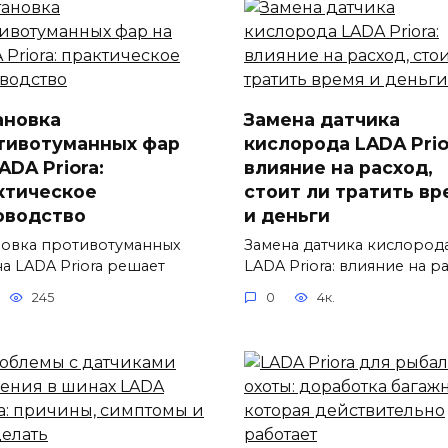
ановка
Замена датчика
тивотуманных фар
кислорода LADA Prio
ADA Priora:
влияние на расход,
ктическое
стоит ли тратить вр
оводство
и деньги
новка противотуманных
Замена датчика кислород
на LADA Priora решает
LADA Priora: влияние на р
245
0
4к.