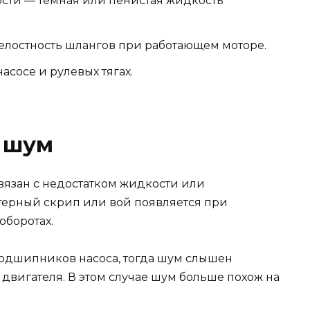
ости — тёмная или пенистая жидкость
елостность шлангов при работающем моторе.
сосе и рулевых тягах.
я шум
вязан с недостатком жидкости или
ктерный скрип или вой появляется при
оборотах.
одшипников насоса, тогда шум слышен
 двигателя. В этом случае шум больше похож на