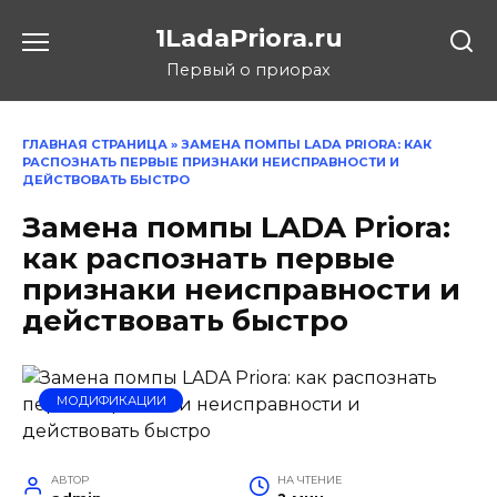
Перейти
1LadaPriora.ru
к
содержанию
Первый о приорах
ГЛАВНАЯ СТРАНИЦА
»
ЗАМЕНА ПОМПЫ LADA PRIORA: КАК
РАСПОЗНАТЬ ПЕРВЫЕ ПРИЗНАКИ НЕИСПРАВНОСТИ И
ДЕЙСТВОВАТЬ БЫСТРО
Замена помпы LADA Priora:
как распознать первые
признаки неисправности и
действовать быстро
МОДИФИКАЦИИ
АВТОР
НА ЧТЕНИЕ