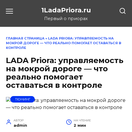
Перейти
1LadaPriora.ru
к
содержанию
Первый о приорах
ГЛАВНАЯ СТРАНИЦА
»
LADA PRIORA: УПРАВЛЯЕМОСТЬ НА
МОКРОЙ ДОРОГЕ — ЧТО РЕАЛЬНО ПОМОГАЕТ ОСТАВАТЬСЯ В
КОНТРОЛЕ
LADA Priora: управляемость
на мокрой дороге — что
реально помогает
оставаться в контроле
ТЮНИНГ
АВТОР
НА ЧТЕНИЕ
admin
2 мин