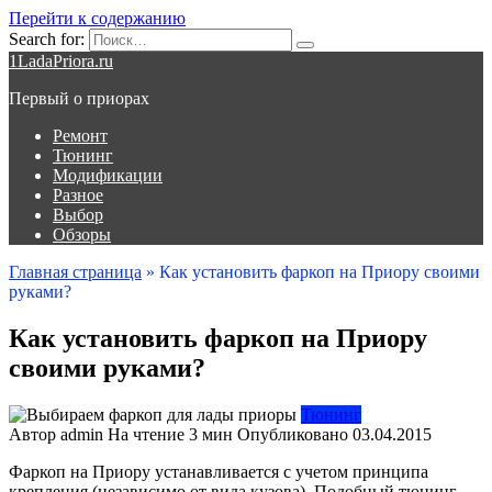
Перейти к содержанию
Search for:
1LadaPriora.ru
Первый о приорах
Ремонт
Тюнинг
Модификации
Разное
Выбор
Обзоры
Главная страница
»
Как установить фаркоп на Приору своими
руками?
Как установить фаркоп на Приору
своими руками?
Тюнинг
Автор
admin
На чтение
3 мин
Опубликовано
03.04.2015
Фаркоп на Приору устанавливается с учетом принципа
крепления (независимо от вида кузова). Подобный тюнинг