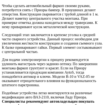
Чтобы сделать автомобильный фаркоп своими руками,
потребуется снять с Приоры бампер. В проушинах делают
отверстия. Конструкция сваривается с трубой длиной в 1 м.
Делают наметку центрального участка монтажа. При
примерке отметка должна находиться между траверсами. К
нему приваривают кусок металлической конструкции.
Следующий этап заключается в крепеже уголка к средней
части сварного устройства. Данный процесс необходим для
увеличения жесткости конструкции и создания съемного узла.
К балке приваривают гайки. Первый элемент состыковывают
с центральной частью.
Для подачи электроэнергии к прицепу рекомендуется
удлинить магистраль через заднюю оптику. По завершении
монтажа фаркоп грунтуют и красят. Если на Приору
устанавливается продукция компании AytoS, тогда
понадобится антикор и ключи. Модели В-10 и VAZ-05 не
оказывают отрицательного влияния на функциональность
штатного парктроника.
Подобные устройства легко монтируются на различные
модификации авто ВАЗ-2110, включая Ладу Приора.
Специалисты рекомендуют автовладельцам покупать