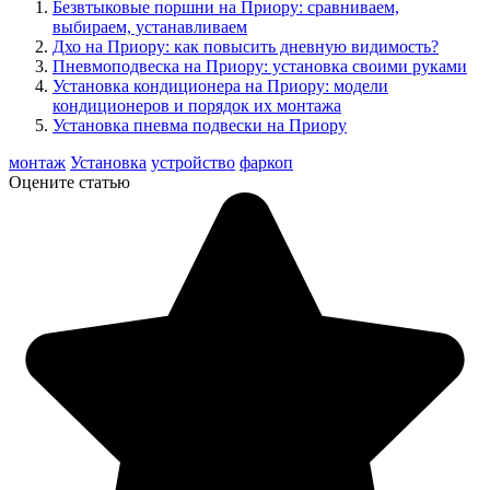
Безвтыковые поршни на Приору: сравниваем,
выбираем, устанавливаем
Дхо на Приору: как повысить дневную видимость?
Пневмоподвеска на Приору: установка своими руками
Установка кондиционера на Приору: модели
кондиционеров и порядок их монтажа
Установка пневма подвески на Приору
монтаж
Установка
устройство
фаркоп
Оцените статью