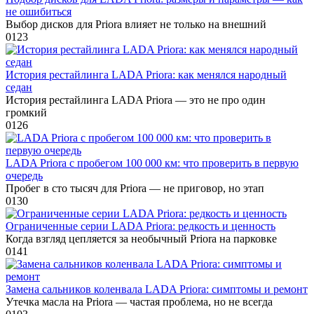
не ошибиться
Выбор дисков для Priora влияет не только на внешний
0
123
История рестайлинга LADA Priora: как менялся народный
седан
История рестайлинга LADA Priora — это не про один
громкий
0
126
LADA Priora с пробегом 100 000 км: что проверить в первую
очередь
Пробег в сто тысяч для Priora — не приговор, но этап
0
130
Ограниченные серии LADA Priora: редкость и ценность
Когда взгляд цепляется за необычный Priora на парковке
0
141
Замена сальников коленвала LADA Priora: симптомы и ремонт
Утечка масла на Priora — частая проблема, но не всегда