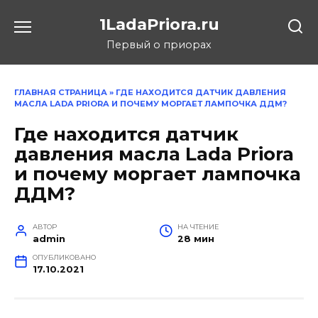
Перейти
1LadaPriora.ru
к
содержанию
Первый о приорах
ГЛАВНАЯ СТРАНИЦА
»
ГДЕ НАХОДИТСЯ ДАТЧИК ДАВЛЕНИЯ
МАСЛА LADA PRIORA И ПОЧЕМУ МОРГАЕТ ЛАМПОЧКА ДДМ?
Где находится датчик
давления масла Lada Priora
и почему моргает лампочка
ДДМ?
АВТОР
НА ЧТЕНИЕ
admin
28 мин
ОПУБЛИКОВАНО
17.10.2021