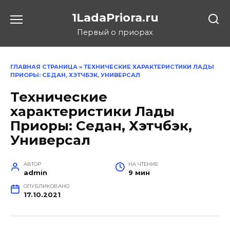
Перейти
1LadaPriora.ru
к
содержанию
Первый о приорах
ГЛАВНАЯ СТРАНИЦА
»
ТЕХНИЧЕСКИЕ ХАРАКТЕРИСТИКИ ЛАДЫ
ПРИОРЫ: СЕДАН, ХЭТЧБЭК, УНИВЕРСАЛ
Технические
характеристики Лады
Приоры: Седан, Хэтчбэк,
Универсал
АВТОР
НА ЧТЕНИЕ
admin
9 мин
ОПУБЛИКОВАНО
17.10.2021