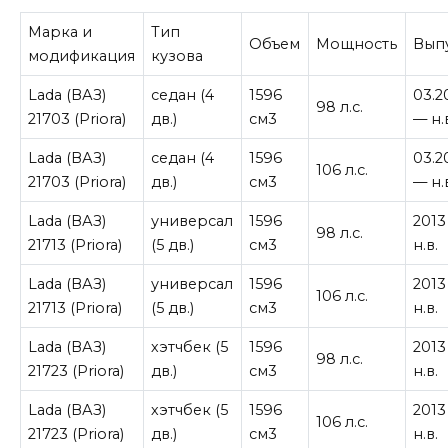
Марка и
Тип
Объем
Мощность
Вып
модификация
кузова
Lada (ВАЗ)
седан (4
1596
03.2
98 л.с.
21703 (Priora)
дв.)
см3
— н.
Lada (ВАЗ)
седан (4
1596
03.2
106 л.с.
21703 (Priora)
дв.)
см3
— н.
Lada (ВАЗ)
универсал
1596
2013
98 л.с.
21713 (Priora)
(5 дв.)
см3
н.в.
Lada (ВАЗ)
универсал
1596
2013
106 л.с.
21713 (Priora)
(5 дв.)
см3
н.в.
Lada (ВАЗ)
хэтчбек (5
1596
2013
98 л.с.
21723 (Priora)
дв.)
см3
н.в.
Lada (ВАЗ)
хэтчбек (5
1596
2013
106 л.с.
21723 (Priora)
дв.)
см3
н.в.