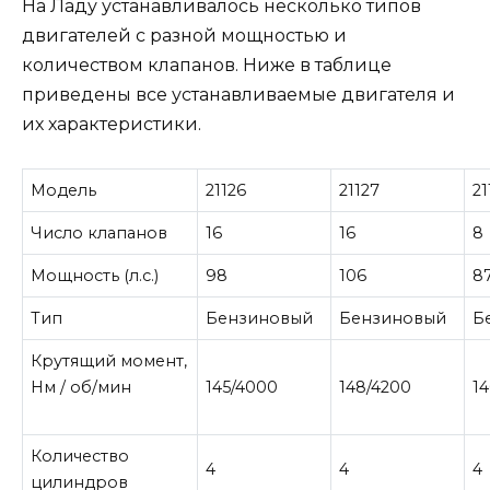
На Ладу устанавливалось несколько типов
двигателей с разной мощностью и
количеством клапанов. Ниже в таблице
приведены все устанавливаемые двигателя и
их характеристики.
Модель
21126
21127
21
Число клапанов
16
16
8
Мощность (л.с.)
98
106
8
Тип
Бензиновый
Бензиновый
Б
Крутящий момент,
Нм / об/мин
145/4000
148/4200
1
Количество
4
4
4
цилиндров