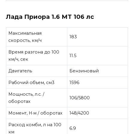
Лада Приора 1.6 MT 106 лс
Максимальная
183
скорость, км/ч
Время разгона до 100
11.5
км/ч, сек
Двигатель
Бензиновый
Рабочий объем, см3
1596
Мощность, л.с. /
106/5800
оборотах
Момент, Н·м / оборотах
148/4200
Расход комби, л на 100
6.9
км