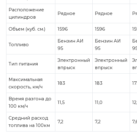
Расположение
Рядное
Рядное
Р
цилиндров
Объем (куб. см.)
1596
1596
1
Бензин АИ
Бензин АИ
Б
Топливо
95
95
9
Электронный
Электронный
Э
Тип питания
впрыск
впрыск
в
Максимальная
183
183
17
скорость, км/ч
Время разгона до
11,5
11,0
12
100 км/ч
Средний расход
7,2
7,2
7,
топлива на 100км