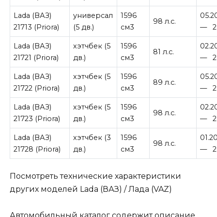
Lada (ВАЗ)
универсал
1596
05.2
98 л.с.
21713 (Priora)
(5 дв.)
см3
— 2
Lada (ВАЗ)
хэтчбек (5
1596
02.2
81 л.с.
21721 (Priora)
дв.)
см3
— 2
Lada (ВАЗ)
хэтчбек (5
1596
05.2
89 л.с.
21722 (Priora)
дв.)
см3
— 2
Lada (ВАЗ)
хэтчбек (5
1596
02.2
98 л.с.
21723 (Priora)
дв.)
см3
— 2
Lada (ВАЗ)
хэтчбек (3
1596
01.2
98 л.с.
21728 (Priora)
дв.)
см3
— 2
Посмотреть технические характеристики
других моделей Lada (ВАЗ) / Лада (VAZ)
Автомобильный каталог содержит описание,