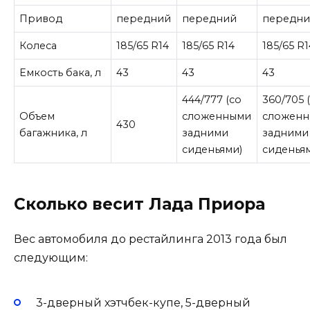
Привод
передний
передний
передн
Колеса
185/65 R14
185/65 R14
185/65 R1
Емкость бака, л
43
43
43
444/777 (со
360/705 
Объем
сложенными
сложен
430
багажника, л
задними
задними
сиденьями)
сиденья
Сколько весит Лада Приора
Вес автомобиля до рестайлинга 2013 года был
следующим:
3-дверный хэтчбек-купе, 5-дверный