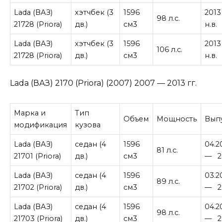
Lada (ВАЗ)
хэтчбек (3
1596
2013
98 л.с.
21728 (Priora)
дв.)
см3
н.в.
Lada (ВАЗ)
хэтчбек (3
1596
2013
106 л.с.
21728 (Priora)
дв.)
см3
н.в.
Lada (ВАЗ) 2170 (Priora) (2007) 2007 — 2013 гг.
Марка и
Тип
Объем
Мощность
Вып
модификация
кузова
Lada (ВАЗ)
седан (4
1596
04.2
81 л.с.
21701 (Priora)
дв.)
см3
— 2
Lada (ВАЗ)
седан (4
1596
03.2
89 л.с.
21702 (Priora)
дв.)
см3
— 2
Lada (ВАЗ)
седан (4
1596
04.2
98 л.с.
21703 (Priora)
дв.)
см3
— 2