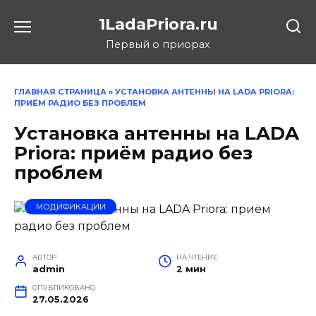
Перейти
1LadaPriora.ru
к
содержанию
Первый о приорах
ГЛАВНАЯ СТРАНИЦА
»
УСТАНОВКА АНТЕННЫ НА LADA PRIORA:
ПРИЁМ РАДИО БЕЗ ПРОБЛЕМ
Установка антенны на LADA
Priora: приём радио без
проблем
МОДИФИКАЦИИ
АВТОР
НА ЧТЕНИЕ
admin
2 мин
ОПУБЛИКОВАНО
27.05.2026