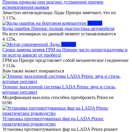
Приора провалы при разгоне: устранение причин
возникновения рывков
Зачастую автовладельцы Лады Приора замечают, что их
3
137к.
Ремонт
Коды ошибок Приора: полная диагностика автомобиля
На всех иномарках на данный момент устанавливаются
4
125к.
Ремонт
Сроки замены ремня ГРМ на Приоре часто непредсказуемы и
не всегда зависят от пробега!
ГРМ на Приоре представляет собой механическое соединение
3
112к.
Вам также может понравиться
Тюнинг выхлопной системы LADA Priora: звук и стиль,
которые цепляют
Модификация выхлопа способна преобразить Priora не
0
196
Установка противотуманных фар на LADA Priora:
практическое руководство
Установка противотуманных фар на LADA Priora решает