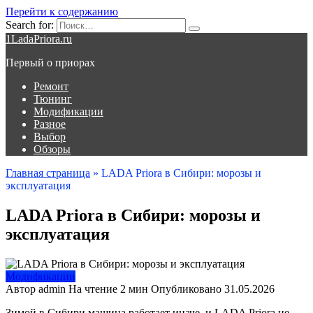
Перейти к содержанию
Search for:
1LadaPriora.ru
Первый о приорах
Ремонт
Тюнинг
Модификации
Разное
Выбор
Обзоры
Главная страница
»
LADA Priora в Сибири: морозы и
эксплуатация
LADA Priora в Сибири: морозы и
эксплуатация
Модификации
Автор
admin
На чтение
2 мин
Опубликовано
31.05.2026
Зимой в Сибири машина работает иначе, и LADA Priora не