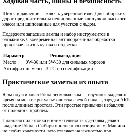
Ходовая часть, шины и безопасность
Шины и давление — ключ к уверенной езде. Для сибирских
дорог предпочтительны нешипованные «липучки» высокого
класса или шипованные для участков с льдом.
Подержите запасные лампы и набор инструментов в
багажнике. Своевременная антикоррозийная обработка
продлевает жизнь кузова и подвески.
Параметр
Рекомендация
Масло
0W-30 или 5W-30 для сильных морозов
Антифриз
не менее -35°C по спецификации
Практические заметки из опыта
Я эксплуатировал Priora несколько зим — научился выделять
время на мелкие ритуалы: очистка свечей накала, зарядка АКБ
после длинных простояв. Эти простые привычки избавляли
от половины проблем.
Плановая подготовка и внимательность к деталям делают
владение Priora в Сибири вполне прогнозируемым. Машина
не любит халатности, зато отвечает надежностью при