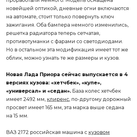
проработали немного. Модель оснащена
новейшей оптикой, дневные огни включаются
на автомате, стоит только повернуть ключ
зажигания. Оба бампера немного изменились,
решетка радиатора теперь сетчатая,
противотуманки с фарами со светодиодами.
Но в остальном эта модификация имеет тот же
облик, можно узнать те же размеры и кузов.
Новая Лада Приора сейчас выпускается в 4
версиях кузова: «хетчбек», «купе»,
«универсал» и «седан».
База колес хетчбек
имеет 2492 мм,
клиренс
, по-другому дорожный
просвет имеет 165 мм, эта марка выше седана
на 15 мм.
ВАЗ 2172 российская машина с
кузовом