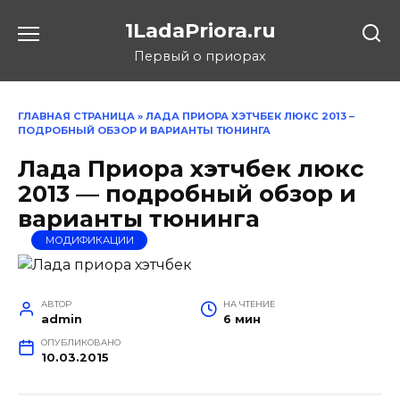
Перейти
1LadaPriora.ru
к
содержанию
Первый о приорах
ГЛАВНАЯ СТРАНИЦА
»
ЛАДА ПРИОРА ХЭТЧБЕК ЛЮКС 2013 –
ПОДРОБНЫЙ ОБЗОР И ВАРИАНТЫ ТЮНИНГА
Лада Приора хэтчбек люкс
2013 — подробный обзор и
варианты тюнинга
МОДИФИКАЦИИ
АВТОР
НА ЧТЕНИЕ
admin
6 мин
ОПУБЛИКОВАНО
10.03.2015