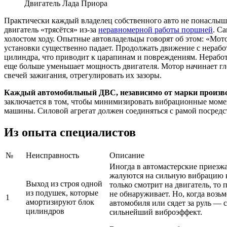
Двигатель Лада Приора
Практически каждый владелец собственного авто не понаслышк
двигатель «трясётся» из-за
неравномерной работы поршней
. С
холостом ходу. Опытные автовладельцы говорят об этом: «Мот
установки существенно падает. Продолжать движение с нерабо
цилиндра, что приводит к царапинам и повреждениям. Нерабо
еще больше уменьшает мощность двигателя. Мотор начинает гл
свечей зажигания, отрегулировать их зазоры.
Каждый автомобильный ДВС, независимо от марки производ
заключается в том, чтобы минимизировать вибрационные момент
машины. Силовой агрегат должен соединяться с рамой посред
Из опыта специалистов
№
Неисправность
Описание
Иногда в автомастерские приезж
жалуются на сильную вибрацию 
Выход из строя одной
только смотрит на двигатель, то
из подушек, которые
не обнаруживает. Но, когда возьм
1
амортизируют блок
автомобиля или сядет за руль — 
цилиндров
сильнейший виброэффект.