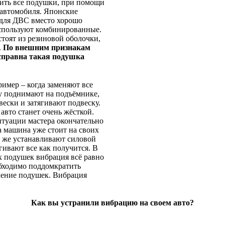
нить все подушки, при помощи
 автомобиля. Японские
 для ДВС вместо хорошо
спользуют комбинированные.
тоят из резиновой оболочки,
.
По внешним признакам
исправна такая подушка
имер – когда заменяют все
у поднимают на подъёмнике,
ески и затягивают подвеску.
авто станет очень жёсткой.
туации мастера окончательно
а машина уже стоит на своих
 же устанавливают силовой
гивают все как получится. В
х подушек вибрация всё равно
обходимо поддомкратить
пление подушек. Вибрация
Как вы устранили вибрацию на своем авто?