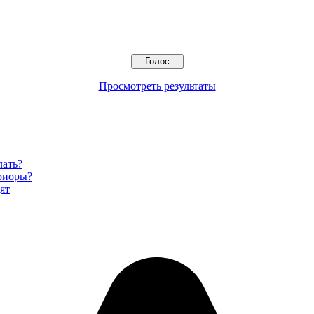
Просмотреть результаты
лать?
Приоры?
ят