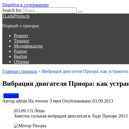
Перейти к содержанию
Search for:
1LadaPriora.ru
Первый о приорах
Ремонт
Тюнинг
Модификации
Разное
Выбор
Обзоры
Главная страница
»
Вибрация двигателя Приора: как устранить
Вибрация двигателя Приора: как устра
Обзоры
Автор
admin
На чтение
3 мин
Опубликовано
03.09.2013
(03.09.13) Лёша
Заметна сильная вибрация двигателя в Ладе Приоре 2013 