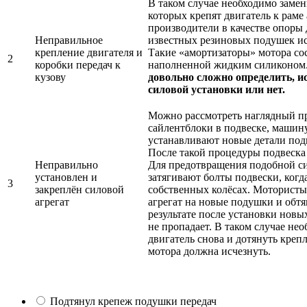
В таком случае необходимо заме
которых крепят двигатель к раме
производители в качестве опоры
Неправильное
известных резиновых подушек и
крепление двигателя и
Такие «амортизаторы» мотора сос
2
коробки передач к
наполненной жидким силиконом
кузову
довольно сложно определить, 
силовой установки или нет.
Можно рассмотреть наглядный пр
сайлентблоки в подвеске, машин
устанавливают новые детали подв
После такой процедуры подвеска 
Неправильно
Для предотвращения подобной си
установлен и
затягивают болты подвески, когд
3
закреплён силовой
собственных колёсах. Мотористы
агрегат
агрегат на новые подушки и обтя
результате после установки новы
не пропадает. В таком случае не
двигатель снова и дотянуть кре
мотора должна исчезнуть.
Подтянул крепеж подушки передач