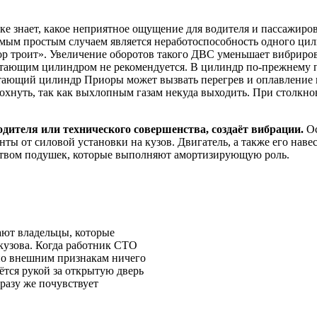
е знает, какое неприятное ощущение для водителя и пассажиров
амым простым случаем является неработоспособность одного ци
ор троит». Увеличение оборотов такого ДВС уменьшает вибриров
тающим цилиндром не рекомендуется. В цилиндр по-прежнему по
тающий цилиндр Приоры может вызвать перегрев и оплавление 
охнуть, так как выхлопным газам некуда выходить. При столкно
ителя или технического совершенства, создаёт вибрации.
Ос
ы от силовой установки на кузов. Двигатель, а также его навес
ством подушек, которые выполняют амортизирующую роль.
ают владельцы, которые
кузова. Когда работник СТО
 по внешним признакам ничего
ётся рукой за открытую дверь
сразу же почувствует