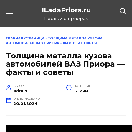
Перейти
1LadaPriora.ru
к
содержанию
Первый о приорах
ГЛАВНАЯ СТРАНИЦА
»
ТОЛЩИНА МЕТАЛЛА КУЗОВА
АВТОМОБИЛЕЙ ВАЗ ПРИОРА – ФАКТЫ И СОВЕТЫ
Толщина металла кузова
автомобилей ВАЗ Приора —
факты и советы
АВТОР
НА ЧТЕНИЕ
admin
12 мин
ОПУБЛИКОВАНО
20.01.2024