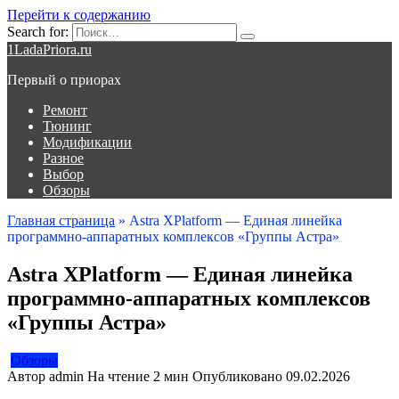
Перейти к содержанию
Search for:
1LadaPriora.ru
Первый о приорах
Ремонт
Тюнинг
Модификации
Разное
Выбор
Обзоры
Главная страница
»
Astra XPlatform — Единая линейка
программно-аппаратных комплексов «Группы Астра»
Astra XPlatform — Единая линейка
программно-аппаратных комплексов
«Группы Астра»
Обзоры
Автор
admin
На чтение
2 мин
Опубликовано
09.02.2026