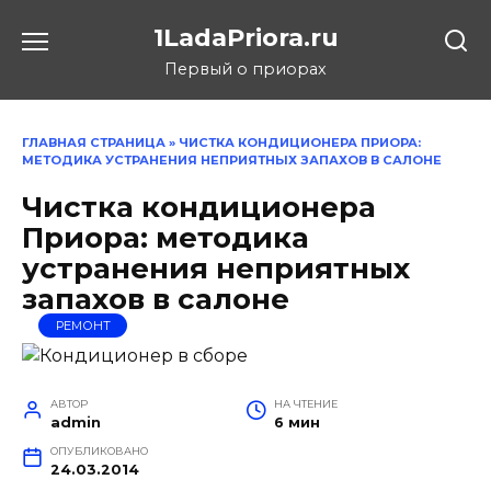
Перейти
1LadaPriora.ru
к
содержанию
Первый о приорах
ГЛАВНАЯ СТРАНИЦА
»
ЧИСТКА КОНДИЦИОНЕРА ПРИОРА:
МЕТОДИКА УСТРАНЕНИЯ НЕПРИЯТНЫХ ЗАПАХОВ В САЛОНЕ
Чистка кондиционера
Приора: методика
устранения неприятных
запахов в салоне
РЕМОНТ
АВТОР
НА ЧТЕНИЕ
admin
6 мин
ОПУБЛИКОВАНО
24.03.2014