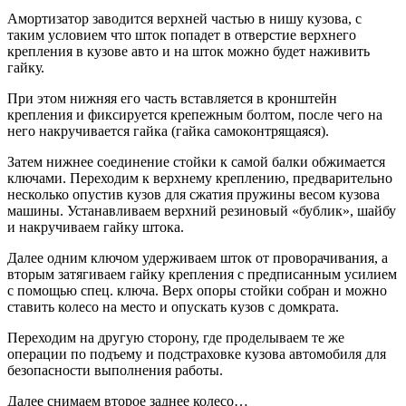
Амортизатор заводится верхней частью в нишу кузова, с
таким условием что шток попадет в отверстие верхнего
крепления в кузове авто и на шток можно будет наживить
гайку.
При этом нижняя его часть вставляется в кронштейн
крепления и фиксируется крепежным болтом, после чего на
него накручивается гайка (гайка самоконтрящаяся).
Затем нижнее соединение стойки к самой балки обжимается
ключами. Переходим к верхнему креплению, предварительно
несколько опустив кузов для сжатия пружины весом кузова
машины. Устанавливаем верхний резиновый «бублик», шайбу
и накручиваем гайку штока.
Далее одним ключом удерживаем шток от проворачивания, а
вторым затягиваем гайку крепления с предписанным усилием
с помощью спец. ключа. Верх опоры стойки собран и можно
ставить колесо на место и опускать кузов с домкрата.
Переходим на другую сторону, где проделываем те же
операции по подъему и подстраховке кузова автомобиля для
безопасности выполнения работы.
Далее снимаем второе заднее колесо…