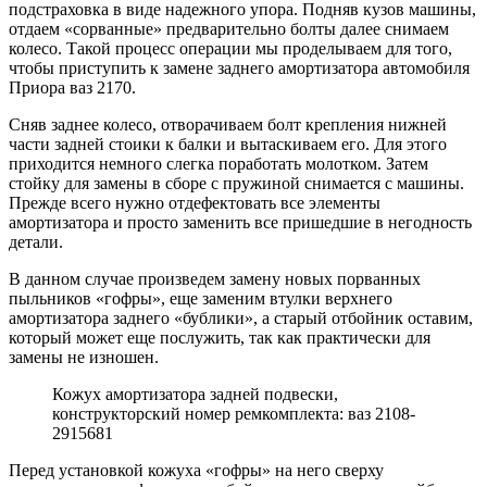
подстраховка в виде надежного упора. Подняв кузов машины,
отдаем «сорванные» предварительно болты далее снимаем
колесо. Такой процесс операции мы проделываем для того,
чтобы приступить к замене заднего амортизатора автомобиля
Приора ваз 2170.
Сняв заднее колесо, отворачиваем болт крепления нижней
части задней стоики к балки и вытаскиваем его. Для этого
приходится немного слегка поработать молотком. Затем
стойку для замены в сборе с пружиной снимается с машины.
Прежде всего нужно отдефектовать все элементы
амортизатора и просто заменить все пришедшие в негодность
детали.
В данном случае произведем замену новых порванных
пыльников «гофры», еще заменим втулки верхнего
амортизатора заднего «бублики», а старый отбойник оставим,
который может еще послужить, так как практически для
замены не изношен.
Кожух амортизатора задней подвески,
конструкторский номер ремкомплекта: ваз 2108-
2915681
Перед установкой кожуха «гофры» на него сверху