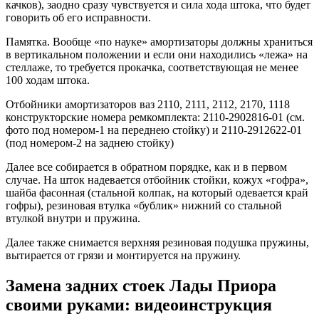
качков), заодно сразу чувствуется и сила хода штока, что будет
говорить об его исправности.
Памятка. Вообще «по науке» амортизаторы должны храниться
в вертикальном положении и если они находились «лежа» на
стеллаже, то требуется прокачка, соответствующая не менее
100 ходам штока.
Отбойники амортизаторов ваз 2110, 2111, 2112, 2170, 1118
конструкторские номера ремкомплекта: 2110-2902816-01 (см.
фото под номером-1 на переднею стойку) и 2110-2912622-01
(под номером-2 на заднею стойку)
Далее все собирается в обратном порядке, как и в первом
случае. На шток надевается отбойник стойки, кожух «гофра»,
шайба фасонная (стальной колпак, на который одевается край
гофры), резиновая втулка «бублик» нижний со стальной
втулкой внутри и пружина.
Далее также снимается верхняя резиновая подушка пружины,
вытирается от грязи и монтируется на пружину.
Замена задних стоек Лады Приора
своими руками: видеоинструкция