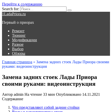
Перейти к содержанию
Search for:
1LadaPriora.ru
Первый о приорах
Ремонт
Тюнинг
Модификации
Разное
Выбор
Обзоры
Главная страница
»
Замена задних стоек Лады Приора своими
руками: видеоинструкция
Замена задних стоек Лады Приора
своими руками: видеоинструкция
Автор
admin
На чтение
33 мин
Опубликовано
14.11.2021
Содержание
Что представляют собой задние стойки
Виды и характеристика стоек