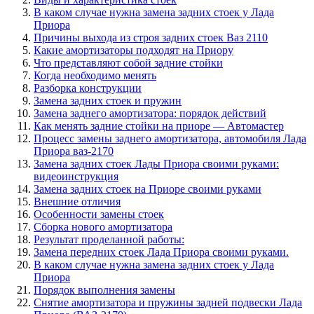
В каком случае нужна замена задних стоек у Лада
Приора
Причины выхода из строя задних стоек Ваз 2110
Какие амортизаторы подходят на Приору
Что представляют собой задние стойки
Когда необходимо менять
Разборка конструкции
Замена задних стоек и пружин
Замена заднего амортизатора: порядок действий
Как менять задние стойки на приоре — Автомастер
Процесс замены заднего амортизатора, автомобиля Лада
Приора ваз-2170
Замена задних стоек Лады Приора своими руками:
видеоинструкция
Замена задних стоек на Приоре своими руками
Внешние отличия
Особенности замены стоек
Сборка нового амортизатора
Результат проделанной работы:
Замена передних стоек Лада Приора своими руками.
В каком случае нужна замена задних стоек у Лада
Приора
Порядок выполнения замены
Снятие амортизатора и пружины задней подвески Лада