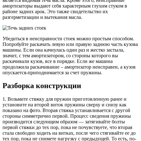
является видимая течь масла. Кроме этого, неисправные
амортизаторы выдают себя характерным глухим стуком в
районе задних арок. Это также свидетельство их
разгерметизации и вытекания масла.
Убедиться в неисправности стоек можно простым способом.
Попробуйте раскачать левую или правую заднюю часть кузова
машины. Если она качнулась один раз и жестко застыла,
значит, с тем амортизатором, со стороны которого вы
раскачивали кузов, все в порядке. Если же машина
продолжила раскачивание – амортизатор неисправен, а кузов
опускается-приподнимается за счет пружины.
Разборка конструкции
1. Возьмите стяжку для пружин приготовленную ранее и
установите на второй виток пружины сверху и снизу как
показано на фото. Вторая стяжка устанавливается с другой
стороны симметрично первой. Процесс сведения пружины
производится следующим образом — затягивайте болты
первой стяжки до тех пор, пока не почувствуете, что вторая
стала свободно ходить на витках, после чего стягивайте ее до
тех пор, пока не снимете нагрузку с предыдущей. То есть, по-