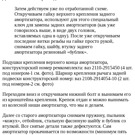
Затем действуем уже по отработанной схеме.
Откручиваем гайку верхнего крепления заднего
амортизатора, используют для этого специальный
ключ для замены задних амортизаторов (как уже
говорилось выше, в виде двух головок,
вставляемых одна в одну). После уже откручиваем
последние витки резьбы на гайке просто рукой,
снимаем гайку, шайбу, втулку заднего
амортизатора резиновый «бублик».
Подушки крепления верхнего конца амортизатора,
конструкторский номер ремкомплекта: ваз 2110-2915450 (4 шт.
под ноиером-1 см. фото). Шарнир крепления рычага задней
подвески конструкторский номер: ваз 2108-2914054-10 (2 шт.
под номером-2 см. фото)
Переходим вниз и откручиваем нижний болт и вынимаем его
из кронштейна крепления. Крепеж отдан и можно вынимать
из колесной ниши амортизатор, что мы и делаем.
Далее со старого амортизатора снимаем пружину, пыльник
«кожух», отбойник, стальную фасонную шайбу и бублик со
втулкой. Все снятые детали также дефектуются. Сам
амортизатор прокачивается по возможности (минимум пять