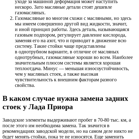
уходе за машиной деформация может наступить
нескоро. Зато масляные детали стоят дешевле
газомасляных.
Газомасляные во многом схожи с масляными, но здесь
мы имеем совершенно другой вид жидкости, значит,
и иной принцип работы. Здесь деталь, называющаяся
газовым подпором, регулирует давление кислорода,
заменяя его на азот, что и приводит в движение всю
систему. Такие стойки чаще представлены
в однотрубном варианте, в отличие от масляных
однотрубных, газомасляные хороши во всем. Наиболее
значительным плюсом системы является хорошая
теплоотдача. Минус — меньшая износоустойчивость,
чем у масляных стоек, а также высокая
чувствительность к внешним факторам разного
свойства.
В каком случае нужна замена задних
стоек у Лада Приора
Заводские элементы выдерживают пробег в 70-80 тыс. км, а
после этого им необходима замена. Так значится в
рекомендациях заводской модели, но на самом деле никто не
будет менять стойки, пока те не износятся. Еще заменить