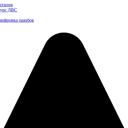
атация
есурс ДВС
сшифровка ошибок