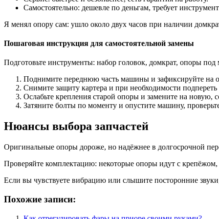
Самостоятельно: дешевле по деньгам, требует инструмент
Я менял опору сам: ушло около двух часов при наличии домкр
Пошаговая инструкция для самостоятельной замены
Подготовьте инструменты: набор головок, домкрат, опоры под 
Поднимите переднюю часть машины и зафиксируйте на о
Снимите защиту картера и при необходимости подпереть 
Ослабьте крепления старой опоры и замените на новую, 
Затяните болты по моменту и опустите машину, проверьте
Нюансы выбора запчастей
Оригинальные опоры дороже, но надёжнее в долгосрочной перс
Проверяйте комплектацию: некоторые опоры идут с крепёжом, 
Если вы чувствуете вибрацию или слышите посторонние звуки, 
Похожие записи:
Как отрегулировать фары на приоре своими руками?