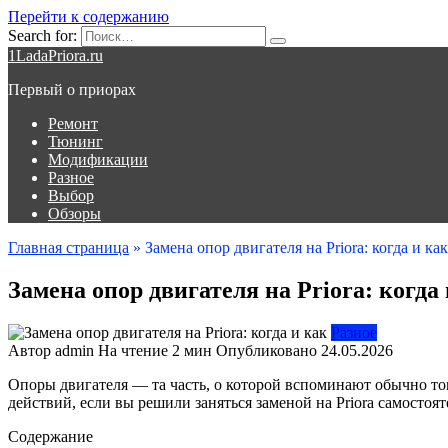
Перейти к содержанию
Search for:
1LadaPriora.ru
Первый о приорах
Ремонт
Тюнинг
Модификации
Разное
Выбор
Обзоры
Главная страница
»
Замена опор двигателя на Priora: когда и как
Замена опор двигателя на Priora: когда
Разное
Автор
admin
На чтение
2 мин
Опубликовано
24.05.2026
Опоры двигателя — та часть, о которой вспоминают обычно тог
действий, если вы решили заняться заменой на Priora самостоят
Содержание