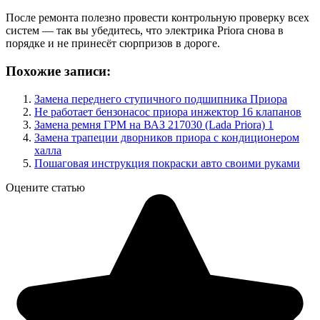
После ремонта полезно провести контрольную проверку всех
систем — так вы убедитесь, что электрика Priora снова в
порядке и не принесёт сюрпризов в дороге.
Похожие записи:
Замена переднего ступичного подшипника Приора
Не работает бензонасос приора инжектор 16 клапанов
Замена ремня ГРМ на ВАЗ 217030 (Lada Priora) 1
Замена трапеции дворников приора с кондиционером
халла
Пошаговая инструкция покраски авто своими руками
Оцените статью