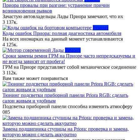
Приора провалы при разгоне: устранение причин
возникновения рывков
Зачастую автовладельцы Лады Приора замечают, что их
3
137к.
Ремонт
Коды ошибок Приора: полная диагностика автомобиля
На всех иномарках на данный момент устанавливаются
4
125к.
Ремонт
Сроки замены ремня ГРМ на Приоре часто непредсказуемы и
не всегда зависят от пробега!
ГРМ на Приоре представляет собой механическое соединение
3
112к.
Вам также может понравиться
Тюнинг подсветки приборной панели Priora RGB: сделать
салон живым и удобным
Подсветка приборной панели способна изменить атмосферу
0
85
Замена подшипника ступицы на Priora: проверка и замена,
которую можно сделать аккуратно