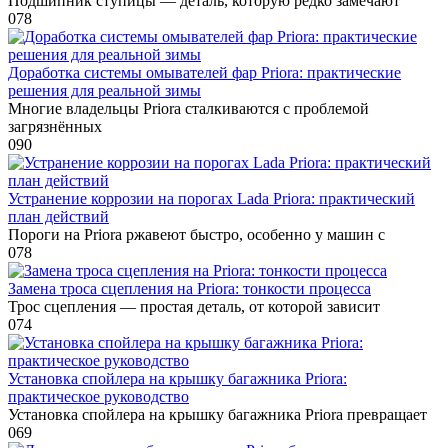
Подшипник ступицы — деталь, которую редко замечают
0
78
Доработка системы омывателей фар Priora: практические
решения для реальной зимы
Многие владельцы Priora сталкиваются с проблемой
загрязнённых
0
90
Устранение коррозии на порогах Lada Priora: практический
план действий
Пороги на Priora ржавеют быстро, особенно у машин с
0
78
Замена троса сцепления на Priora: тонкости процесса
Трос сцепления — простая деталь, от которой зависит
0
74
Установка спойлера на крышку багажника Priora:
практическое руководство
Установка спойлера на крышку багажника Priora превращает
0
69