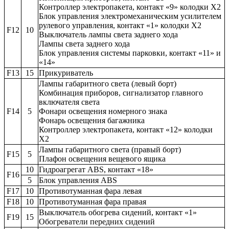
Контроллер электропакета, контакт «9» колодки X2
Блок управления электромеханическим усилителем
рулевого управления, контакт «1» колодки X2
F12
10
Выключатель лампы света заднего хода
Лампы света заднего хода
Блок управления системы парковки, контакт «11» и
«14»
F13
15
Прикуриватель
Лампы габаритного света (левый борт)
Комбинация приборов, сигнализатор главного
включателя света
F14
5
Фонари освещения номерного знака
Фонарь освещения багажника
Контроллер электропакета, контакт «12» колодки
X2
Лампы габаритного света (правый борт)
F15
5
Плафон освещения вещевого ящика
10
Гидроагрегат ABS, контакт «18»
F16
5
Блок управления ABS
F17
10
Противотуманная фара левая
F18
10
Противотуманная фара правая
Выключатель обогрева сидений, контакт «1»
F19
15
Обогреватели передних сидений