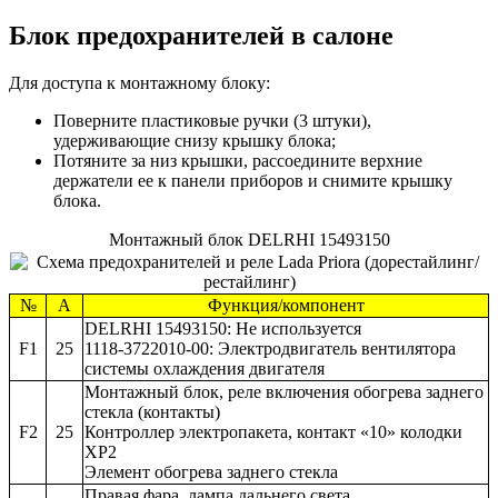
Блок предохранителей в салоне
Для доступа к монтажному блоку:
Поверните пластиковые ручки (3 штуки),
удерживающие снизу крышку блока;
Потяните за низ крышки, рассоедините верхние
держатели ее к панели приборов и снимите крышку
блока.
Монтажный блок DELRHI 15493150
№
А
Функция/компонент
DELRHI 15493150: Не используется
F1
25
1118-3722010-00: Электродвигатель вентилятора
системы охлаждения двигателя
Монтажный блок, реле включения обогрева заднего
стекла (контакты)
F2
25
Контроллер электропакета, контакт «10» колодки
XP2
Элемент обогрева заднего стекла
Правая фара, лампа дальнего света