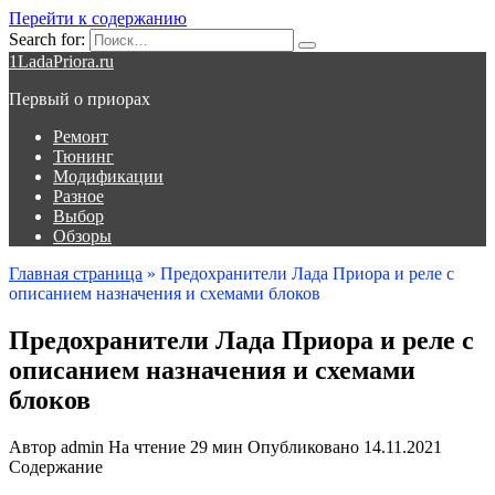
Перейти к содержанию
Search for:
1LadaPriora.ru
Первый о приорах
Ремонт
Тюнинг
Модификации
Разное
Выбор
Обзоры
Главная страница
»
Предохранители Лада Приора и реле с
описанием назначения и схемами блоков
Предохранители Лада Приора и реле с
описанием назначения и схемами
блоков
Автор
admin
На чтение
29 мин
Опубликовано
14.11.2021
Содержание