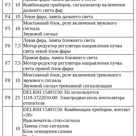
F3
10
Комбинация приборов, сигнализатор включения
дальнего света фар
F4
10
Левая фара, лампа дальнего света
Монтажный блок, реле включения звукового
F5
10
сигнала
Звуковой сигнал
Левая фара, лампа ближнего света
F6
7,5
Мотор-редуктор регулятора направления пучка
света левой блок-фары
Правая фара, лампа ближнего света
F7
7,5
Мотор-редуктор регулятора направления пучка
света правой блок-фары
Монтажный блок, реле включения тревожного
F8
10
звукового сигнала
Звуковой сигнал тревожной сигнализации
DELRHI 15493150: Не используется
F9
25
1118-3722010-00: Электродвигатель вентилятора
отопителя
DELRHI 15493150: Комбинация приборов, контакт
«20»
Выключатель стоп-сигнала
Лампы стоп-сигналов
10
Блок освещения салона