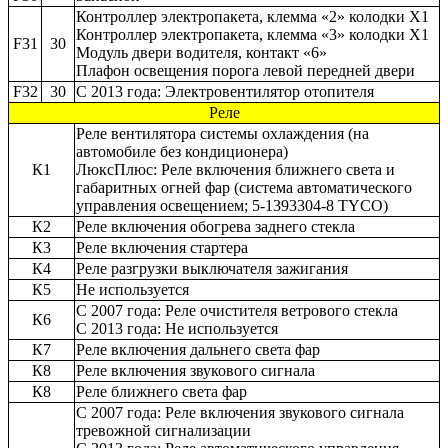
Контроллер электропакета, клемма «2» колодки X1
Контроллер электропакета, клемма «3» колодки X1
F31
30
Модуль двери водителя, контакт «6»
Плафон освещения порога левой передней двери
F32
30
С 2013 года: Электровентилятор отопителя
Реле
Реле вентилятора системы охлаждения (на
автомобиле без кондиционера)
К1
ЛюксПлюс: Реле включения ближнего света и
габаритных огней фар (система автоматического
управления освещением; 5-1393304-8 TYCO)
К2
Реле включения обогрева заднего стекла
К3
Реле включения стартера
К4
Реле разгрузки выключателя зажигания
К5
Не используется
С 2007 года: Реле очистителя ветрового стекла
К6
С 2013 года: Не используется
К7
Реле включения дальнего света фар
К8
Реле включения звукового сигнала
К8
Реле ближнего света фар
С 2007 года: Реле включения звукового сигнала
тревожной сигнализации