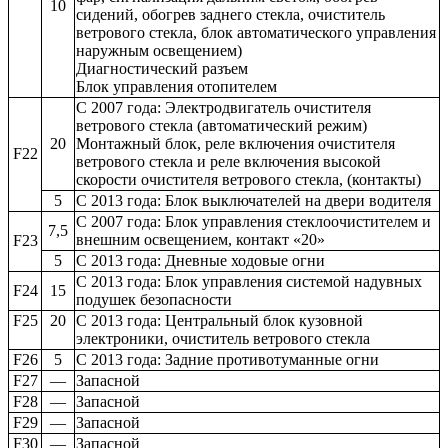
10
сидений, обогрев заднего стекла, очиститель
ветрового стекла, блок автоматического управления
наружным освещением)
Диагностический разъем
Блок управления отопителем
С 2007 года: Электродвигатель очистителя
ветрового стекла (автоматический режим)
20
Монтажный блок, реле включения очистителя
F22
ветрового стекла и реле включения высокой
скорости очистителя ветрового стекла, (контакты)
5
С 2013 года: Блок выключателей на двери водителя
С 2007 года: Блок управления стеклоочистителем и
7,5
внешним освещением, контакт «20»
F23
5
С 2013 года: Дневные ходовые огни
С 2013 года: Блок управления системой надувных
F24
15
подушек безопасности
F25
20
С 2013 года: Центральный блок кузовной
электроники, очиститель ветрового стекла
F26
5
С 2013 года: Задние противотуманные огни
F27
—
Запасной
F28
—
Запасной
F29
—
Запасной
F30
—
Запасной