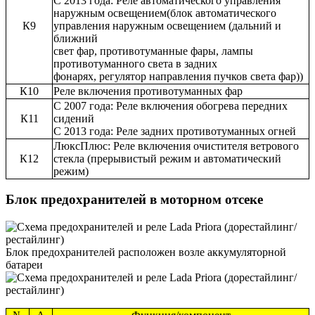
С 2013 года: Реле автоматического управления
наружным освещением(блок автоматического
К9
управления наружным освещением (дальний и
ближний
свет фар, противотуманные фары, лампы
противотуманного света в задних
фонарях, регулятор направления пучков света фар))
К10
Реле включения противотуманных фар
С 2007 года: Реле включения обогрева передних
К11
сидений
С 2013 года: Реле задних противотуманных огней
ЛюксПлюс: Реле включения очистителя ветрового
К12
стекла (прерывистый режим и автоматический
режим)
Блок предохранителей в моторном отсеке
Блок предохранителей расположен возле аккумуляторной
батареи