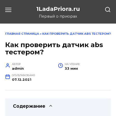
Перейти
1LadaPriora.ru
к
содержанию
Первый о приорах
ГЛАВНАЯ СТРАНИЦА
»
КАК ПРОВЕРИТЬ ДАТЧИК ABS ТЕСТЕРОМ?
Как проверить датчик abs
тестером?
АВТОР
НА ЧТЕНИЕ
admin
33 мин
ОПУБЛИКОВАНО
07.12.2021
Содержание