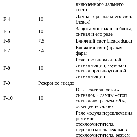
включенного дальнего
света
Лампа фары дальнего света
F-4
10
(левая)
Защита монтажного блока,
F-5
10
сигнал и его реле
F-6
7,5
Ближний свет (левая фара)
Ближний свет (правая
F-7
7,5
фара)
Реле противоугонной
сигнализации, звуковой
F-8
10
сигнал противоугонной
сигнализации
F-9
Резервное гнездо
Выключатель «стоп-
сигналов», лампы «стоп-
F-10
10
сигналов», разъем «20»,
освещение салона
Реле модуля переключения
режимов
стеклоочистителя,
переключатель режимов
стеклоочистителя, разъем