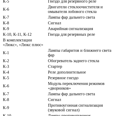
К-5
Гнездо для резервного реле
Двигатели стеклоочистителя и
К-6
омывателя лобового стекла
К-7
Лампы фар дальнего света
К-8
Сигнал
К-9
Аварийная сигнализация
К-10, К-11, К-12
Гнезда для резервных реле
В комплектации
«Люкс», «Люкс плюс»
Лампы габаритов и ближнего света
К-1
фар
К-2
Обогреватель заднего стекла
К-3
Стартер
К-4
Реле дополнительное
К-5
Резервное гнездо
Модуль переключения режимов
К-6
«дворников»
К-7
Лампы фар дальнего света
К-8
Сигнал
Противоугонная сигнализация
К-9
(звуковой сигнал)
К-10
Лампы противотуманок