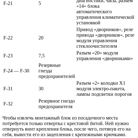
диагностики, часы, разъем
F-21
5
«14» блока
автоматического
управления климатической
установкой
Привод «дворников», реле
привода «дворников», реле
F-22
20
модуля управления
стеклоочистителем
Разъем «20» модуля
F-23
7,5
управления «дворниками»
Резервные
F-24 — F-30
гнезда
предохранителей
Разъем «2» колодки Х1
F-31
30
модуля электро-пакета,
лампы подсветки порогов
Резервное гнездо
F-32
предохранителя
Чтобы извлечь монтажный блок из посадочного места
потребуется только отвертка с крестовой битой. Ней нужно
отвернуть винт крепления блока, после чего, потянув его на
себя, вывести его из зацепления с крепежными крючками.