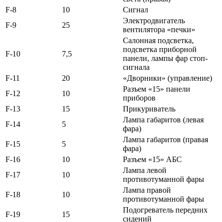
F-8
10
Сигнал
Электродвигатель
F-9
25
вентилятора «печки»
Салонная подсветка,
подсветка приборной
F-10
7,5
панели, лампы фар стоп-
сигнала
F-11
20
«Дворники» (управление)
Разъем «15» панели
F-12
10
приборов
F-13
15
Прикуриватель
Лампа габаритов (левая
F-14
5
фара)
Лампа габаритов (правая
F-15
5
фара)
F-16
10
Разъем «15» АБС
Лампа левой
F-17
10
противотуманной фары
Лампа правой
F-18
10
противотуманной фары
Подогреватель передних
F-19
15
сидений