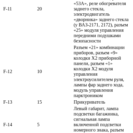
«53А», реле обогревателя
F-11
20
заднего стекла,
электродвигатель
«дворника» заднего стекла
(у ВАЗ-2171, 2172), разъем
«25» модуля управления
передними подушками
безопасности
Разъем «21» комбинации
приборов, разъем «9»
колодки Х2 приборной
панели, разъем «1»
колодки Х2 модуля
F-12
10
управления
электроусилителем руля,
лампы фар заднего хода,
модуль управления
парктроником
F-13
15
Прикуриватель
Левый габарит, лампа
подсветки багажника,
сигнальная лампа
F-14
5
включенной подсветки
номерного знака, разъем