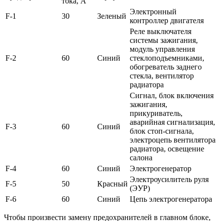
тока, А
Электронный
F-1
30
Зеленый
контроллер двигателя
Реле выключателя
системы зажигания,
модуль управления
F-2
60
Синий
стеклоподъемниками,
обогреватель заднего
стекла, вентилятор
радиатора
Сигнал, блок включения
зажигания,
прикуриватель,
аварийная сигнализация,
F-3
60
Синий
блок стоп-сигнала,
электроцепь вентилятора
радиатора, освещение
салона
F-4
60
Синий
Электрогенератор
Электроусилитель руля
F-5
50
Красный
(ЭУР)
F-6
60
Синий
Цепь электрогенератора
Чтобы произвести замену предохранителей в главном блоке,