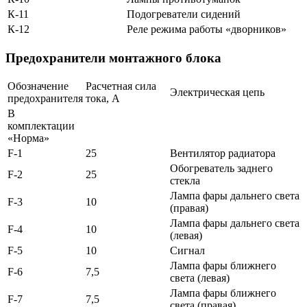
К-11
Подогреватели сидений
К-12
Реле режима работы «дворников»
Предохранители монтажного блока
Обозначение
Расчетная сила
Электрическая цепь
предохранителя
тока, А
В
комплектации
«Норма»
F-1
25
Вентилятор радиатора
Обогреватель заднего
F-2
25
стекла
Лампа фары дальнего света
F-3
10
(правая)
Лампа фары дальнего света
F-4
10
(левая)
F-5
10
Сигнал
Лампа фары ближнего
F-6
7,5
света (левая)
Лампа фары ближнего
F-7
7,5
света (правая)