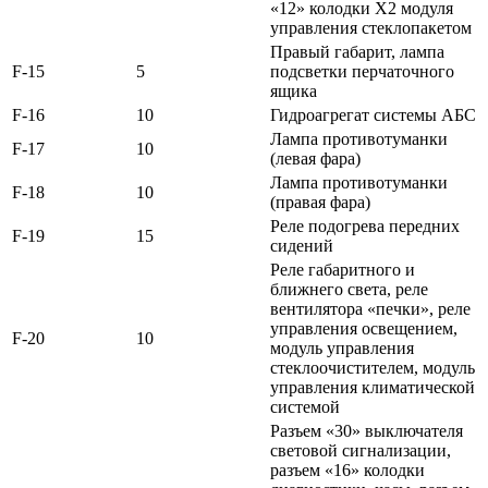
«12» колодки Х2 модуля
управления стеклопакетом
Правый габарит, лампа
F-15
5
подсветки перчаточного
ящика
F-16
10
Гидроагрегат системы АБС
Лампа противотуманки
F-17
10
(левая фара)
Лампа противотуманки
F-18
10
(правая фара)
Реле подогрева передних
F-19
15
сидений
Реле габаритного и
ближнего света, реле
вентилятора «печки», реле
управления освещением,
F-20
10
модуль управления
стеклоочистителем, модуль
управления климатической
системой
Разъем «30» выключателя
световой сигнализации,
разъем «16» колодки