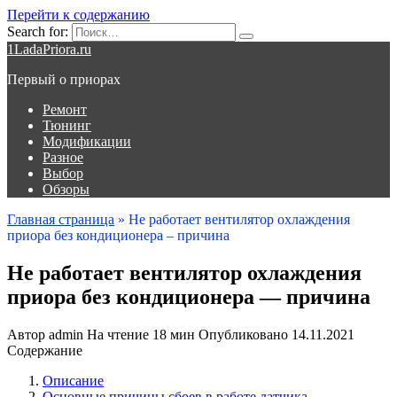
Перейти к содержанию
Search for:
1LadaPriora.ru
Первый о приорах
Ремонт
Тюнинг
Модификации
Разное
Выбор
Обзоры
Главная страница
»
Не работает вентилятор охлаждения
приора без кондиционера – причина
Не работает вентилятор охлаждения
приора без кондиционера — причина
Автор
admin
На чтение
18 мин
Опубликовано
14.11.2021
Содержание
Описание
Основные причины сбоев в работе датчика