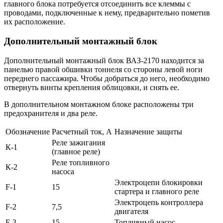
главного блока потребуется отсоединить все клеммы с
проводами, подключенные к нему, предварительно пометив
их расположение.
Дополнительный монтажный блок
Дополнительный монтажный блок ВАЗ-2170 находится за
панелью правой обшивки тоннеля со стороны левой ноги
переднего пассажира. Чтобы добраться до него, необходимо
отвернуть винты крепления облицовки, и снять ее.
В дополнительном монтажном блоке расположены три
предохранителя и два реле.
Обозначение
Расчетный ток, А
Назначение защиты
Реле зажигания
К-1
(главное реле)
Реле топливного
К-2
насоса
Электроцепи блокировки
F-1
15
стартера и главного реле
Электроцепь контроллера
F-2
7,5
двигателя
F-3
15
Топливный насос