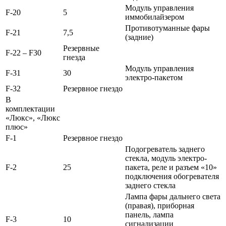
Модуль управления
F-20
5
иммобилайзером
Противотуманные фары
F-21
7,5
(задние)
Резервные
F-22 – F30
гнезда
Модуль управления
F-31
30
электро-пакетом
F-32
Резервное гнездо
В
комплектации
«Люкс», «Люкс
плюс»
F-1
Резервное гнездо
Подогреватель заднего
стекла, модуль электро-
F-2
25
пакета, реле и разъем «10»
подключения обогревателя
заднего стекла
Лампа фары дальнего света
(правая), приборная
панель, лампа
F-3
10
сигнализации