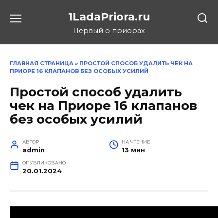
Перейти
1LadaPriora.ru
к
содержанию
Первый о приорах
ГЛАВНАЯ СТРАНИЦА
»
ПРОСТОЙ СПОСОБ УДАЛИТЬ ЧЕК НА
ПРИОРЕ 16 КЛАПАНОВ БЕЗ ОСОБЫХ УСИЛИЙ
Простой способ удалить
чек на Приоре 16 клапанов
без особых усилий
АВТОР
НА ЧТЕНИЕ
admin
13 мин
ОПУБЛИКОВАНО
20.01.2024