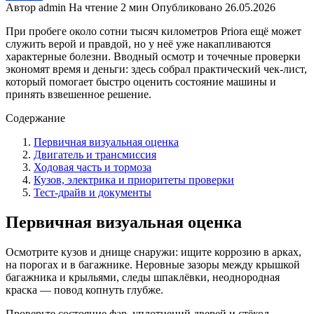
Автор
admin
На чтение
2 мин
Опубликовано
26.05.2026
При пробеге около сотни тысяч километров Priora ещё может
служить верой и правдой, но у неё уже накапливаются
характерные болезни. Вводный осмотр и точечные проверки
экономят время и деньги: здесь собрал практический чек-лист,
который помогает быстро оценить состояние машины и
принять взвешенное решение.
Содержание
Первичная визуальная оценка
Двигатель и трансмиссия
Ходовая часть и тормоза
Кузов, электрика и приоритеты проверки
Тест‑драйв и документы
Первичная визуальная оценка
Осмотрите кузов и днище снаружи: ищите коррозию в арках,
на порогах и в багажнике. Неровные зазоры между крышкой
багажника и крыльями, следы шпаклёвки, неоднородная
краска — повод копнуть глубже.
Проверьте состояние фар, уплотнений дверей и стёкол —