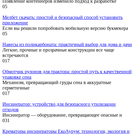
Появление контейнеров изменило подход к разработке
0
5
Мелбет скачать: простой и безопасный способ установить
приложение
Если вы решили попробовать мобильную версию букмекера
0
5
Навесы из поликарбоната: практичный выбор для дома и дачи
Легкие, прочные и прозрачные конструкции все чаще
встречаются
0
17
Обмотчик рулонов для трактора: простой путь к качественной
упаковке сена
Механизм, превращающий груды сена в аккуратные
герметичные
0
17
Инсинератор: устройство для безопасного утилизации
отходов
Инсинератор — оборудование, превращающее опасные и
0
31
Крематоры инсинераторы ЕкоАурум: технология, экология и