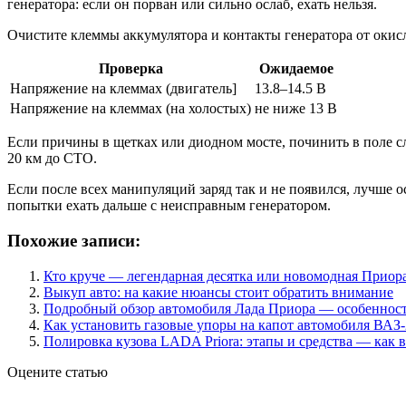
генератора: если он порван или сильно ослаб, ехать нельзя.
Очистите клеммы аккумулятора и контакты генератора от окисл
Проверка
Ожидаемое
Напряжение на клеммах (двигатель]
13.8–14.5 В
Напряжение на клеммах (на холостых)
не ниже 13 В
Если причины в щетках или диодном мосте, починить в поле с
20 км до СТО.
Если после всех манипуляций заряд так и не появился, лучше 
попытки ехать дальше с неисправным генератором.
Похожие записи:
Кто круче — легендарная десятка или новомодная Приор
Выкуп авто: на какие нюансы стоит обратить внимание
Подробный обзор автомобиля Лада Приора — особенности
Как установить газовые упоры на капот автомобиля ВАЗ
Полировка кузова LADA Priora: этапы и средства — как 
Оцените статью