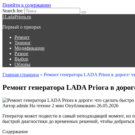
Перейти к содержанию
Search for:
1LadaPriora.ru
Первый о приорах
Ремонт
Тюнинг
Модификации
Разное
Выбор
Обзоры
Главная страница
»
Ремонт генератора LADA Priora в дороге: ч
Ремонт генератора LADA Priora в дороге
Автор
admin
На чтение
2 мин
Опубликовано
26.05.2026
Генератор может подвести в самый неподходящий момент, но п
быстрой диагностики до временных решений, чтобы добраться 
Содержание