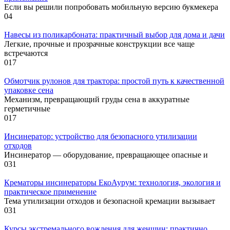
Если вы решили попробовать мобильную версию букмекера
0
4
Навесы из поликарбоната: практичный выбор для дома и дачи
Легкие, прочные и прозрачные конструкции все чаще
встречаются
0
17
Обмотчик рулонов для трактора: простой путь к качественной
упаковке сена
Механизм, превращающий груды сена в аккуратные
герметичные
0
17
Инсинератор: устройство для безопасного утилизации
отходов
Инсинератор — оборудование, превращающее опасные и
0
31
Крематоры инсинераторы ЕкоАурум: технология, экология и
практическое применение
Тема утилизации отходов и безопасной кремации вызывает
0
31
Курсы экстремального вождения для женщин: практично,