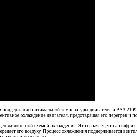
 поддержании оптимальной температуры двигателя, а ВАЗ 2109 н
ективное охлаждение двигателя, предотвращая его перегрев и п
ен жидкостной схемой охлаждения. Это означает, что антифриз
 передает его воздуху. Процесс охлаждения поддерживается вен
о воздуха прохладным.