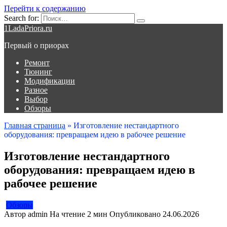
Перейти к содержанию
Search for:
1LadaPriora.ru
Первый о приорах
Ремонт
Тюнинг
Модификации
Разное
Выбор
Обзоры
Главная страница
»
Изготовление нестандартного
оборудования: превращаем идею в рабочее решение
Изготовление нестандартного
оборудования: превращаем идею в
рабочее решение
Обзоры
Автор
admin
На чтение
2 мин
Опубликовано
24.06.2026