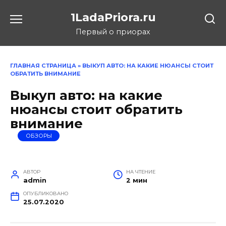
Перейти
1LadaPriora.ru
к
содержанию
Первый о приорах
ГЛАВНАЯ СТРАНИЦА
»
ВЫКУП АВТО: НА КАКИЕ НЮАНСЫ СТОИТ
ОБРАТИТЬ ВНИМАНИЕ
Выкуп авто: на какие
нюансы стоит обратить
внимание
ОБЗОРЫ
АВТОР
НА ЧТЕНИЕ
admin
2 мин
ОПУБЛИКОВАНО
25.07.2020