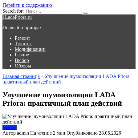
Перейти к содержанию
Search for:
1LadaPriora.ru
Первый о приорах
Ремонт
Тюнинг
Модификации
Разное
Выбор
Обзоры
Главная страница
»
Улучшение шумоизоляции LADA Priora:
практичный план действий
Улучшение шумоизоляции LADA
Priora: практичный план действий
Выбор
Автор
admin
На чтение
2 мин
Опубликовано
28.05.2026