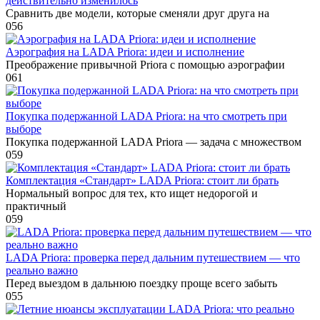
действительно изменилось
Сравнить две модели, которые сменяли друг друга на
0
56
Аэрография на LADA Priora: идеи и исполнение
Преображение привычной Priora с помощью аэрографии
0
61
Покупка подержанной LADA Priora: на что смотреть при
выборе
Покупка подержанной LADA Priora — задача с множеством
0
59
Комплектация «Стандарт» LADA Priora: стоит ли брать
Нормальный вопрос для тех, кто ищет недорогой и
практичный
0
59
LADA Priora: проверка перед дальним путешествием — что
реально важно
Перед выездом в дальнюю поездку проще всего забыть
0
55