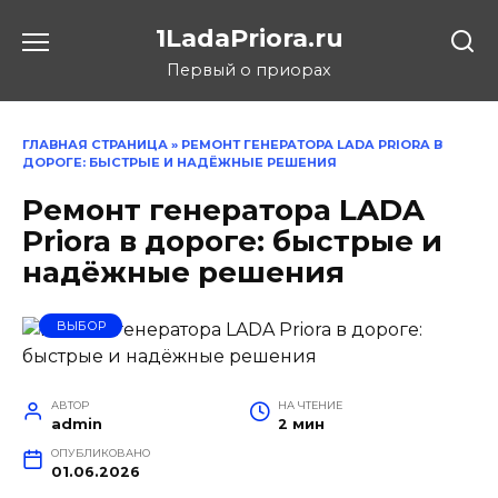
Перейти
1LadaPriora.ru
к
содержанию
Первый о приорах
ГЛАВНАЯ СТРАНИЦА
»
РЕМОНТ ГЕНЕРАТОРА LADA PRIORA В
ДОРОГЕ: БЫСТРЫЕ И НАДЁЖНЫЕ РЕШЕНИЯ
Ремонт генератора LADA
Priora в дороге: быстрые и
надёжные решения
ВЫБОР
АВТОР
НА ЧТЕНИЕ
admin
2 мин
ОПУБЛИКОВАНО
01.06.2026