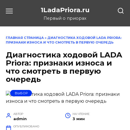
Перейти
1LadaPriora.ru
к
содержанию
Первый о приорах
ГЛАВНАЯ СТРАНИЦА
»
ДИАГНОСТИКА ХОДОВОЙ LADA PRIORA:
ПРИЗНАКИ ИЗНОСА И ЧТО СМОТРЕТЬ В ПЕРВУЮ ОЧЕРЕДЬ
Диагностика ходовой LADA
Priora: признаки износа и
что смотреть в первую
очередь
ВЫБОР
АВТОР
НА ЧТЕНИЕ
admin
3 мин
ОПУБЛИКОВАНО