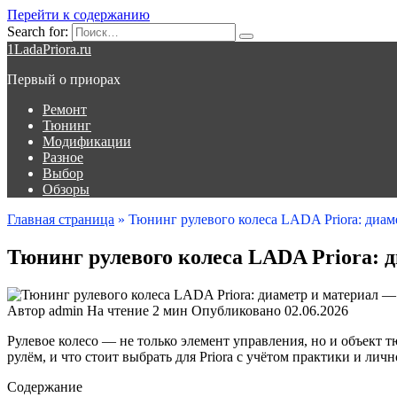
Перейти к содержанию
Search for:
1LadaPriora.ru
Первый о приорах
Ремонт
Тюнинг
Модификации
Разное
Выбор
Обзоры
Главная страница
»
Тюнинг рулевого колеса LADA Priora: диам
Тюнинг рулевого колеса LADA Priora: 
Автор
admin
На чтение
2 мин
Опубликовано
02.06.2026
Рулевое колесо — не только элемент управления, но и объект 
рулём, и что стоит выбрать для Priora с учётом практики и лич
Содержание