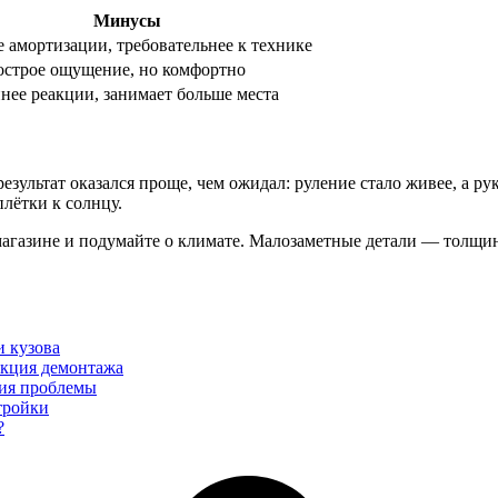
Минусы
 амортизации, требовательнее к технике
острое ощущение, но комфортно
нее реакции, занимает больше места
езультат оказался проще, чем ожидал: руление стало живее, а ру
лётки к солнцу.
магазине и подумайте о климате. Малозаметные детали — толщи
 кузова
укция демонтажа
ния проблемы
тройки
?