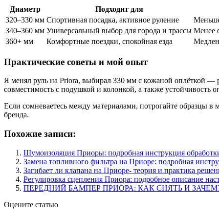
Диаметр
Подходит для
320–330 мм
Спортивная посадка, активное руление
Меньше
340–360 мм
Универсальный выбор для города и трассы
Менее 
360+ мм
Комфортные поездки, спокойная езда
Медлен
Практические советы и мой опыт
Я менял руль на Priora, выбирал 330 мм с кожаной оплёткой — р
совместимость с подушкой и колонкой, а также устойчивость оп
Если сомневаетесь между материалами, потрогайте образцы в 
бренда.
Похожие записи:
Шумоизоляция Приоры: подробная инструкция обработки
Замена топливного фильтра на Приоре: подробная инстр
Загибает ли клапана на Приоре- теория и практика реше
Регулировка сцепления Приора: подробное описание нас
ПЕРЕДНИЙ БАМПЕР ПРИОРА: КАК СНЯТЬ И ЗАЧЕМ
Оцените статью