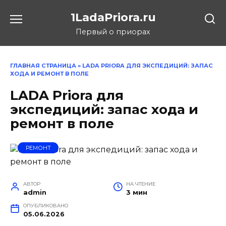
Перейти
1LadaPriora.ru
к
содержанию
Первый о приорах
ГЛАВНАЯ СТРАНИЦА
»
LADA PRIORA ДЛЯ ЭКСПЕДИЦИЙ: ЗАПАС
ХОДА И РЕМОНТ В ПОЛЕ
LADA Priora для
экспедиций: запас хода и
ремонт в поле
РЕМОНТ
АВТОР
НА ЧТЕНИЕ
admin
3 мин
ОПУБЛИКОВАНО
05.06.2026