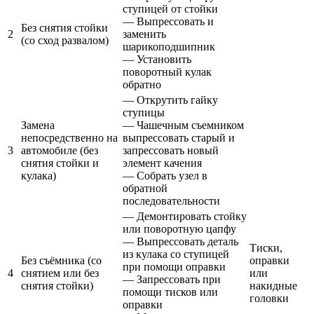
ступицей от стойки
— Выпрессовать и
Без снятия стойки
2
заменить
(со сход развалом)
шарикоподшипник
— Установить
поворотный кулак
обратно
— Открутить гайку
ступицы
Замена
— Чашечным съемником
непосредственно на
выпрессовать старый и
3
автомобиле (без
запрессовать новый
снятия стойки и
элемент качения
кулака)
— Собрать узел в
обратной
последовательности
— Демонтировать стойку
или поворотную цапфу
— Выпрессовать деталь
Тиски,
из кулака со ступицей
Без съёмника (со
оправки
при помощи оправки
4
снятием или без
или
— Запрессовать при
снятия стойки)
накидные
помощи тисков или
головки
оправки