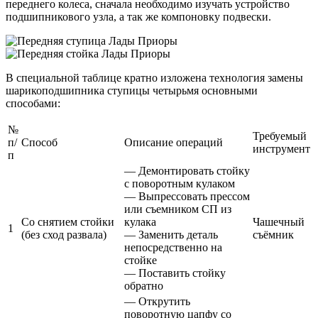
переднего колеса, сначала необходимо изучать устройство
подшипникового узла, а так же компоновку подвески.
В специальной таблице кратно изложена технология замены
шарикоподшипника ступицы четырьмя основными
способами:
№
Требуемый
п/
Способ
Описание операций
инструмент
п
— Демонтировать стойку
с поворотным кулаком
— Выпрессовать прессом
или съемником СП из
Со снятием стойки
кулака
Чашечный
1
(без сход развала)
— Заменить деталь
съёмник
непосредственно на
стойке
— Поставить стойку
обратно
— Открутить
поворотную цапфу со