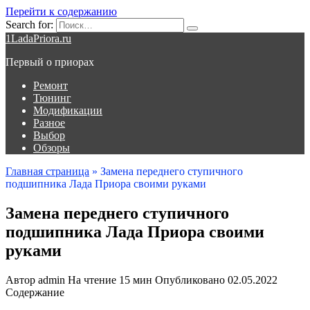
Перейти к содержанию
Search for:
1LadaPriora.ru
Первый о приорах
Ремонт
Тюнинг
Модификации
Разное
Выбор
Обзоры
Главная страница
»
Замена переднего ступичного
подшипника Лада Приора своими руками
Замена переднего ступичного
подшипника Лада Приора своими
руками
Автор
admin
На чтение
15 мин
Опубликовано
02.05.2022
Содержание