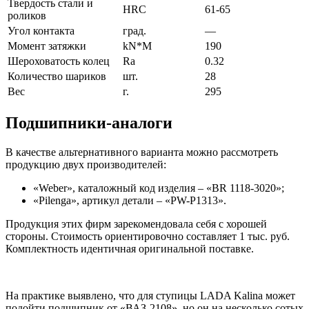
Твердость стали и
HRC
61-65
роликов
Угол контакта
град.
—
Момент затяжки
kN*M
190
Шероховатость колец
Ra
0.32
Количество шариков
шт.
28
Вес
г.
295
Подшипники-аналоги
В качестве альтернативного варианта можно рассмотреть
продукцию двух производителей:
«Weber», каталожный код изделия – «BR 1118-3020»;
«Pilenga», артикул детали – «PW-P1313».
Продукция этих фирм зарекомендовала себя с хорошей
стороны. Стоимость ориентировочно составляет 1 тыс. руб.
Комплектность идентичная оригинальной поставке.
На практике выявлено, что для ступицы LADA Kalina может
подойти подшипник от «ВАЗ-2108», но он на несколько сотых