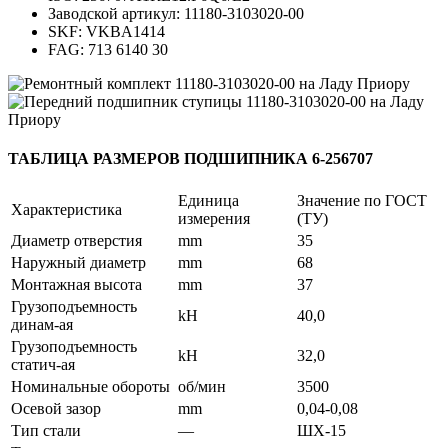
Заводской артикул: 11180-3103020-00
SKF: VKBA1414
FAG: 713 6140 30
ТАБЛИЦА РАЗМЕРОВ ПОДШИПНИКА 6-256707
Единица
Значение по ГОСТ
Характеристика
измерения
(ТУ)
Диаметр отверстия
mm
35
Наружный диаметр
mm
68
Монтажная высота
mm
37
Грузоподъемность
kH
40,0
динам-ая
Грузоподъемность
kH
32,0
статич-ая
Номинальные обороты
об/мин
3500
Осевой зазор
mm
0,04-0,08
Тип стали
—
ШХ-15