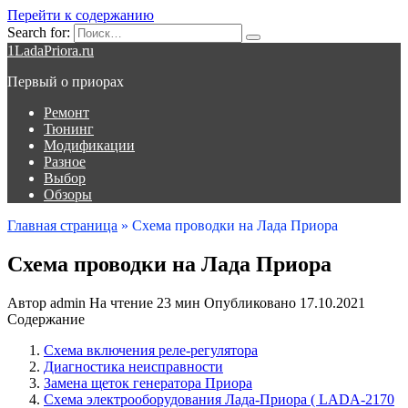
Перейти к содержанию
Search for:
1LadaPriora.ru
Первый о приорах
Ремонт
Тюнинг
Модификации
Разное
Выбор
Обзоры
Главная страница
»
Схема проводки на Лада Приора
Схема проводки на Лада Приора
Автор
admin
На чтение
23 мин
Опубликовано
17.10.2021
Содержание
Схема включения реле-регулятора
Диагностика неисправности
Замена щеток генератора Приора
Схема электрооборудования Лада-Приора ( LADA-2170