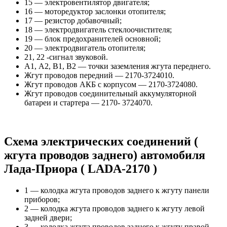
15 — электровентилятор двигателя;
16 — моторедуктор заслонки отопителя;
17 — резистор добавочный;
18 — электродвигатель стеклоочистителя;
19 — блок предохранителей основной;
20 — электродвигатель отопителя;
21, 22 -сигнал звуковой.
А1, А2, В1, В2 — точки заземления жгута переднего.
Жгут проводов передний — 2170-3724010.
Жгут проводов АКБ с корпусом — 2170-3724080.
Жгут проводов соединительный аккумуляторной
батареи и стартера — 2170- 3724070.
Схема электрических соединений (
жгута проводов заднего) автомобиля
Лада-Приора ( LADA-2170 )
1 — колодка жгута проводов заднего к жгуту панели
приборов;
2 — колодка жгута проводов заднего к жгуту левой
задней двери;
3 — колодка жгута проводов заднего к жгуту правой