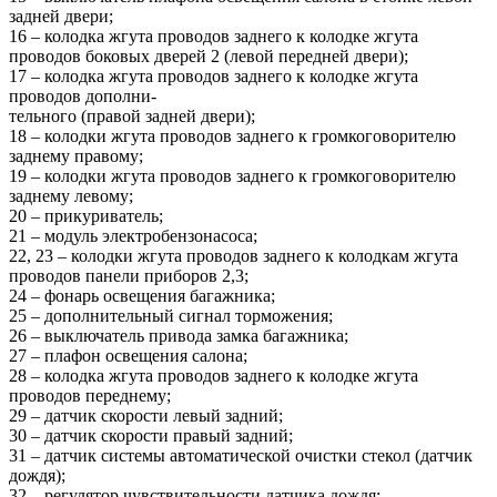
задней двери;
16 – колодка жгута проводов заднего к колодке жгута
проводов боковых дверей 2 (левой передней двери);
17 – колодка жгута проводов заднего к колодке жгута
проводов дополни-
тельного (правой задней двери);
18 – колодки жгута проводов заднего к громкоговорителю
заднему правому;
19 – колодки жгута проводов заднего к громкоговорителю
заднему левому;
20 – прикуриватель;
21 – модуль электробензонасоса;
22, 23 – колодки жгута проводов заднего к колодкам жгута
проводов панели приборов 2,3;
24 – фонарь освещения багажника;
25 – дополнительный сигнал торможения;
26 – выключатель привода замка багажника;
27 – плафон освещения салона;
28 – колодка жгута проводов заднего к колодке жгута
проводов переднему;
29 – датчик скорости левый задний;
30 – датчик скорости правый задний;
31 – датчик системы автоматической очистки стекол (датчик
дождя);
32 – регулятор чувствительности датчика дождя;