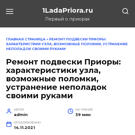
Перейти
1LadaPriora.ru
к
содержанию
Первый о приорах
ГЛАВНАЯ СТРАНИЦА
»
РЕМОНТ ПОДВЕСКИ ПРИОРЫ:
ХАРАКТЕРИСТИКИ УЗЛА, ВОЗМОЖНЫЕ ПОЛОМКИ, УСТРАНЕНИЕ
НЕПОЛАДОК СВОИМИ РУКАМИ
Ремонт подвески Приоры:
характеристики узла,
возможные поломки,
устранение неполадок
своими руками
АВТОР
НА ЧТЕНИЕ
admin
39 мин
ОПУБЛИКОВАНО
14.11.2021