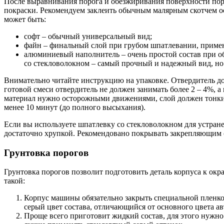
После выравнивания порога и обезжиривания поверхности поро
покраски. Рекомендуем заклеить обычным малярным скотчем ос
может быть:
софт – обычный универсальный вид;
файн – финальный слой при грубом шпатлевании, примен
алюминиевый наполнитель – очень простой состав при об
со стекловолокном – самый прочный и надежный вид, но 
Внимательно читайте инструкцию на упаковке. Отвердитель до
готовой смеси отвердитель не должен занимать более 2 – 4%, 
материал нужно осторожными движениями, слой должен тонким
менее 10 минут (до полного высыхания).
Если вы используете шпатлевку со стекловолокном для устране
достаточно хрупкой. Рекомендовано покрывать закрепляющим с
Грунтовка порогов
Грунтовка порогов позволит подготовить деталь корпуса к окр
такой:
Корпус машины обязательно закрыть специальной пленко
серый цвет состава, отличающийся от основного цвета а
Проще всего приготовит жидкий состав, для этого нужно 