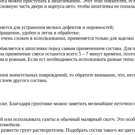
га можно приступать к шпатлеванию. Этот этап обязателен, есл
новную часть двери и корпуса авто, чтобы шпатлевка не попала
яется для устранения мелких дефектов и неровностей;
ращении, удобен и легок в обработке;
очень сложен в использовании, применяется только для заделки
бавляется к шпатлевке перед самым применением состава. Для 
а на применение смеси останется всего 5 – 7 минут времени, по
 и ровным. Если ест необходимость использовать разные типы
ния значительных повреждений, то обратите внимание, что, нес
лоем другого состава.
аске. Благодаря грунтовке можно заметить мельчайшие неточнос
й или использовать газеты и обычный малярный скотч. Это особ
втомобиля.
развести грунт растворителем. Подобрать состав такого же цвета