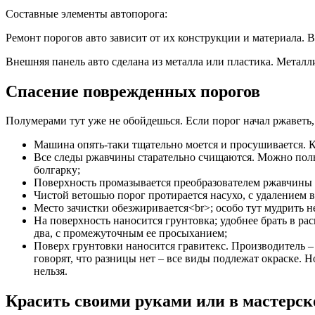
Составные элементы автопорога:
Ремонт порогов авто зависит от их конструкции и материала. 
Внешняя панель авто сделана из металла или пластика. Метал
Спасение поврежденных порогов
Полумерами тут уже не обойдешься. Если порог начал ржаветь, 
Машина опять-таки тщательно моется и просушивается. К
Все следы ржавчины старательно счищаются. Можно поль
болгарку;
Поверхность промазывается преобразователем ржавчины и 
Чистой ветошью порог протирается насухо, с удалением в
Место зачистки обезжиривается<br>; особо тут мудрить 
На поверхность наносится грунтовка; удобнее брать в ра
два, с промежуточным ее просыханием;
Поверх грунтовки наносится гравитекс. Производитель –
говорят, что разницы нет – все виды подлежат окраске. 
нельзя.
Красить своими руками или в мастерск