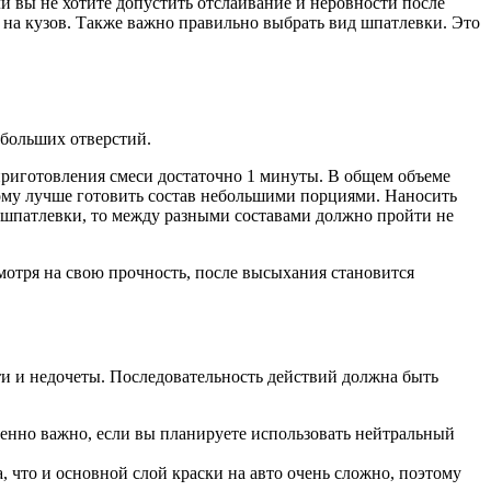
и вы не хотите допустить отслаивание и неровности после
 на кузов. Также важно правильно выбрать вид шпатлевки. Это
 больших отверстий.
приготовления смеси достаточно 1 минуты. В общем объеме
этому лучше готовить состав небольшими порциями. Наносить
 шпатлевки, то между разными составами должно пройти не
мотря на свою прочность, после высыхания становится
ти и недочеты. Последовательность действий должна быть
енно важно, если вы планируете использовать нейтральный
, что и основной слой краски на авто очень сложно, поэтому