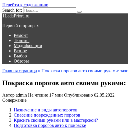
Перейти к содержанию
Search for:
1LadaPriora.ru
Первый о приорах
Ремонт
Тюнинг
Модификации
Разное
Выбор
Обзоры
Главная страница
»
Покраска порогов авто своими руками: зачи
Покраска порогов авто своими руками: 
Автор
admin
На чтение
17 мин
Опубликовано
02.05.2022
Содержание
Назначение и виды автопорогов
Спасение поврежденных порогов
Красить своими руками или в мастерской?
Подготовка порогов авто к покраске