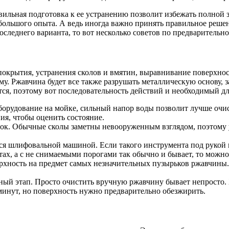
льная подготовка к ее устранению позволит избежать полной за
большого опыта. А ведь иногда важно принять правильное решен
оследнего варианта, то вот несколько советов по предварительно
покрытия, устранения сколов и вмятин, выравнивание поверхнос
му. Ржавчина будет все также разрушать металлическую основу, за
я, поэтому вот последовательность действий и необходимый дл
борудование на мойке, сильный напор воды позволит лучше очи
ния, чтобы оценить состояние.
нок. Обычные сколы заметны невооруженным взглядом, поэтому 
 шлифовальной машиной. Если такого инструмента под рукой не
тах, а с не снимаемыми порогами так обычно и бывает, то можн
ерхность на предмет самых незначительных пузырьков ржавчины
ный этап. Просто очистить вручную ржавчину бывает непросто.
 минут, но поверхность нужно предварительно обезжирить.