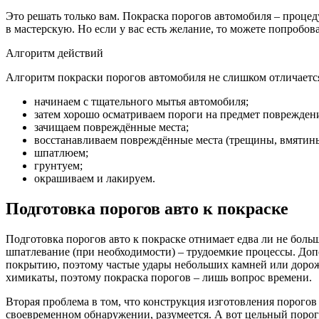
Это решать только вам. Покраска порогов автомобиля – процеду
в мастерскую. Но если у вас есть желание, то можете попробов
Алгоритм действий
Алгоритм покраски порогов автомобиля не слишком отличается
начинаем с тщательного мытья автомобиля;
затем хорошо осматриваем пороги на предмет поврежден
зачищаем повреждённые места;
восстанавливаем повреждённые места (трещины, вмятины)
шпатлюем;
грунтуем;
окрашиваем и лакируем.
Подготовка порогов авто к покраске
Подготовка порогов авто к покраске отнимает едва ли не больш
шпатлевание (при необходимости) – трудоемкие процессы. Доп
покрытию, поэтому частые удары небольших камней или дорож
химикаты, поэтому покраска порогов – лишь вопрос времени.
Вторая проблема в том, что конструкция изготовления порого
своевременном обнаружении, разумеется. А вот цельный порог 