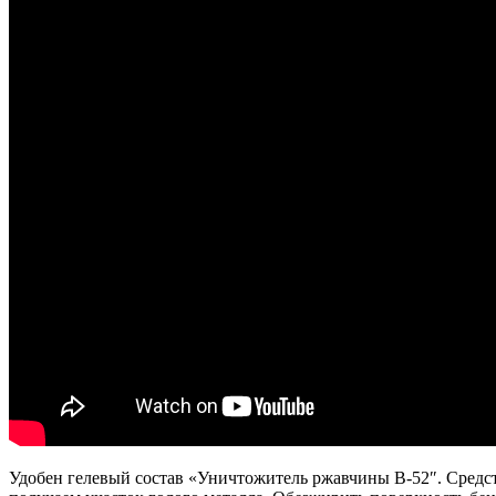
Удобен гелевый состав «Уничтожитель ржавчины В-52″. Средств