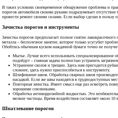
В таких условиях своевременное обнаружение проблемы и прави
порогов автомобиля своими руками подразумевает отсутствие 
провести ремонт своими силами. Если выбор сделан в пользу п
Зачистка порогов и инструменты
Зачистка порогов предполагает полное снятие лакокрасочного 
металла – бесполезное занятие, которое только усугубит пробле
Обойтись обычным куском наждачной бумаги точно не получитс
Мытье. Лучше всего использовать специализированное о
подойдут – главная задача полностью устранить загрязне
Устранение сколов и трещин. Здесь нам пригодится руба
сложнее, здесь нужно приспособиться к инструменту.
Шлифование швов. Обработка сварных швов производится
насадкой. Если же швы находятся в труднодоступных мес
Повторная зачистка. Имеет смысл еще раз осмотреть пов
хорошими союзниками.
Обработка антикоррозийной жидкостью. Это необязатель
мелкие частицы. Время воздействия составляет около 10
Шпатлевание порогов