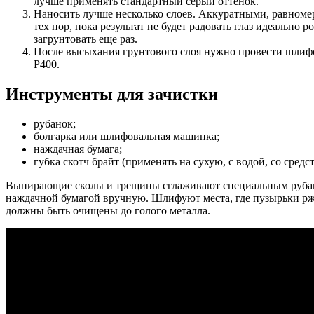
лучше применять стандартный серый оттенок.
Наносить лучше несколько слоев. Аккуратными, равномер
тех пор, пока результат не будет радовать глаз идеальн
загрунтовать еще раз.
После высыхания грунтового слоя нужно провести шлифовк
Р400.
Инструменты для зачистки
рубанок;
болгарка или шлифовальная машинка;
наждачная бумага;
губка скотч брайт (применять на сухую, с водой, со средс
Выпирающие сколы и трещины сглаживают специальным руба
наждачной бумагой вручную. Шлифуют места, где пузырьки р
должны быть очищены до голого металла.