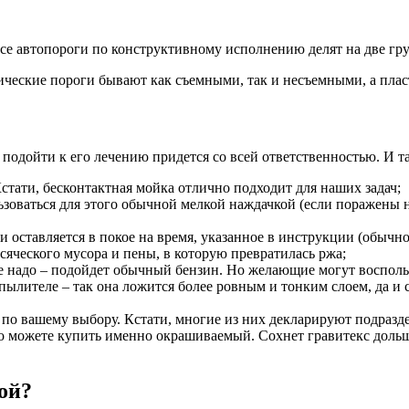
Все автопороги по конструктивному исполнению делят на две гр
лические пороги бывают как съемными, так и несъемными, а пл
подойти к его лечению придется со всей ответственностью. И та
стати, бесконтактная мойка отлично подходит для наших задач;
зоваться для этого обычной мелкой наждачкой (если поражены н
оставляется в покое на время, указанное в инструкции (обычно 
сяческого мусора и пены, в которую превратилась ржа;
не надо – подойдет обычный бензин. Но желающие могут восполь
спылителе – так она ложится более ровным и тонким слоем, да и 
 по вашему выбору. Кстати, многие из них декларируют подразд
Но можете купить именно окрашиваемый. Сохнет гравитекс дольш
ой?