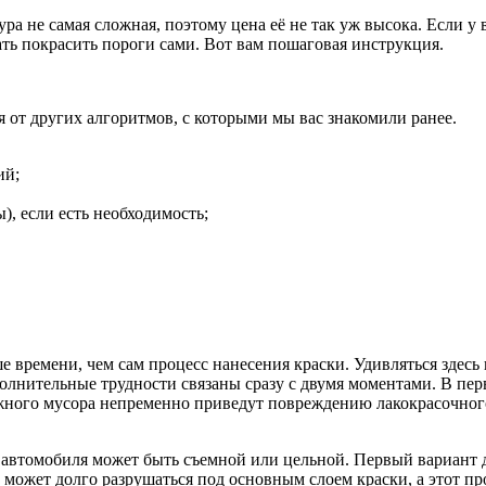
ра не самая сложная, поэтому цена её не так уж высока. Если у
ать покрасить пороги сами. Вот вам пошаговая инструкция.
 от других алгоритмов, с которыми мы вас знакомили ранее.
ий;
, если есть необходимость;
е времени, чем сам процесс нанесения краски. Удивляться здесь
олнительные трудности связаны сразу с двумя моментами. В пер
ного мусора непременно приведут повреждению лакокрасочного
в автомобиля может быть съемной или цельной. Первый вариант
может долго разрушаться под основным слоем краски, а этот про