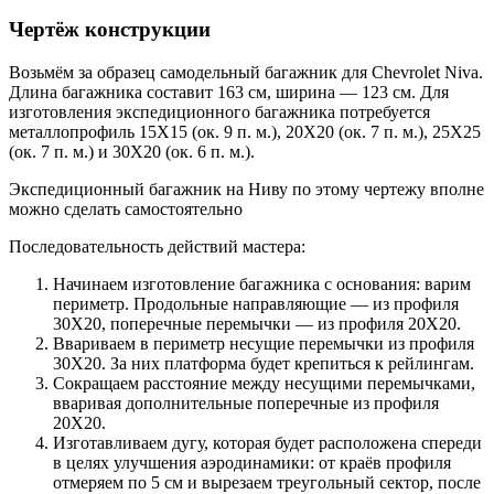
Чертёж конструкции
Возьмём за образец самодельный багажник для Chevrolet Niva.
Длина багажника составит 163 см, ширина — 123 см. Для
изготовления экспедиционного багажника потребуется
металлопрофиль 15Х15 (ок. 9 п. м.), 20Х20 (ок. 7 п. м.), 25Х25
(ок. 7 п. м.) и 30Х20 (ок. 6 п. м.).
Экспедиционный багажник на Ниву по этому чертежу вполне
можно сделать самостоятельно
Последовательность действий мастера:
Начинаем изготовление багажника с основания: варим
периметр. Продольные направляющие — из профиля
30Х20, поперечные перемычки — из профиля 20Х20.
Ввариваем в периметр несущие перемычки из профиля
30Х20. За них платформа будет крепиться к рейлингам.
Сокращаем расстояние между несущими перемычками,
вваривая дополнительные поперечные из профиля
20Х20.
Изготавливаем дугу, которая будет расположена спереди
в целях улучшения аэродинамики: от краёв профиля
отмеряем по 5 см и вырезаем треугольный сектор, после