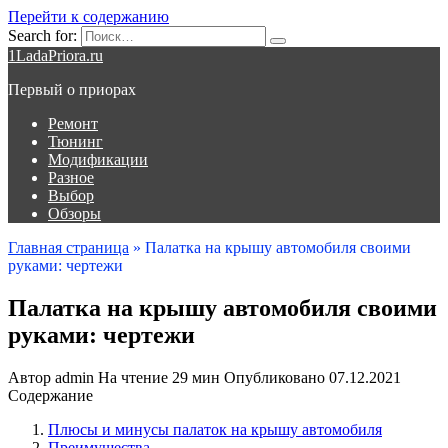
Перейти к содержанию
Search for:
1LadaPriora.ru
Первый о приорах
Ремонт
Тюнинг
Модификации
Разное
Выбор
Обзоры
Главная страница
»
Палатка на крышу автомобиля своими
руками: чертежи
Палатка на крышу автомобиля своими
руками: чертежи
Автор
admin
На чтение
29 мин
Опубликовано
07.12.2021
Содержание
Плюсы и минусы палаток на крышу автомобиля
Преимущества