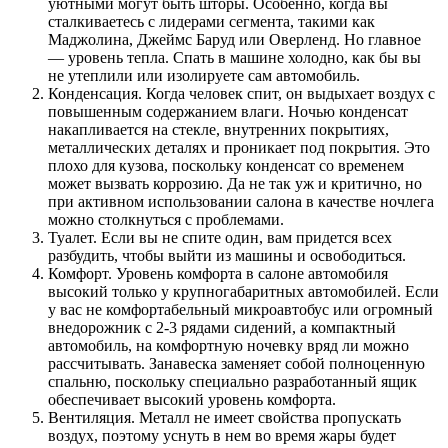
уютными могут быть шторы. Особенно, когда вы
сталкиваетесь с лидерами сегмента, такими как
Маджолина, Джеймс Баруд или Оверленд. Но главное
— уровень тепла. Спать в машине холодно, как бы вы
не утеплили или изолируете сам автомобиль.
Конденсация. Когда человек спит, он выдыхает воздух с
повышенным содержанием влаги. Ночью конденсат
накапливается на стекле, внутренних покрытиях,
металлических деталях и проникает под покрытия. Это
плохо для кузова, поскольку конденсат со временем
может вызвать коррозию. Да не так уж и критично, но
при активном использовании салона в качестве ночлега
можно столкнуться с проблемами.
Туалет. Если вы не спите один, вам придется всех
разбудить, чтобы выйти из машины и освободиться.
Комфорт. Уровень комфорта в салоне автомобиля
высокий только у крупногабаритных автомобилей. Если
у вас не комфортабельный микроавтобус или огромный
внедорожник с 2-3 рядами сидений, а компактный
автомобиль, на комфортную ночевку вряд ли можно
рассчитывать. Занавеска заменяет собой полноценную
спальню, поскольку специально разработанный ящик
обеспечивает высокий уровень комфорта.
Вентиляция. Металл не имеет свойства пропускать
воздух, поэтому уснуть в нем во время жары будет