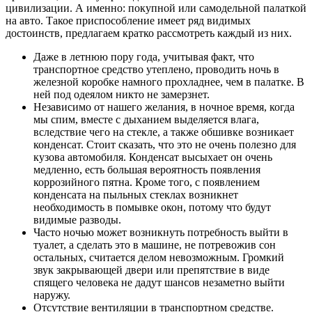
цивилизации. А именно: покупной или самодельной палаткой
на авто. Такое приспособление имеет ряд видимых
достоинств, предлагаем кратко рассмотреть каждый из них.
Даже в летнюю пору года, учитывая факт, что
транспортное средство утеплено, проводить ночь в
железной коробке намного прохладнее, чем в палатке. В
ней под одеялом никто не замерзнет.
Независимо от нашего желания, в ночное время, когда
мы спим, вместе с дыханием выделяется влага,
вследствие чего на стекле, а также обшивке возникает
конденсат. Стоит сказать, что это не очень полезно для
кузова автомобиля. Конденсат высыхает он очень
медленно, есть большая вероятность появления
коррозийного пятна. Кроме того, с появлением
конденсата на пыльных стеклах возникнет
необходимость в помывке окон, потому что будут
видимые разводы.
Часто ночью может возникнуть потребность выйти в
туалет, а сделать это в машине, не потревожив сон
остальных, считается делом невозможным. Громкий
звук закрывающей двери или препятствие в виде
спящего человека не дадут шансов незаметно выйти
наружу.
Отсутствие вентиляции в транспортном средстве.