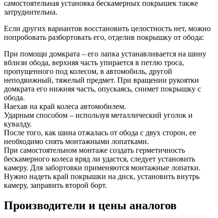
самостоятельная установка бескамерных покрышек также
затруднительна.
Если других вариантов восстановить целостность нет, можно
попробовать разбортовать его, отделив покрышку от обода:
При помощи домкрата – его лапка устанавливается на шину
вблизи обода, верхняя часть упирается в петлю троса,
пропущенного под колесом, в автомобиль, другой
неподвижный, тяжелый предмет. При вращении рукоятки
домкрата его нижняя часть, опускаясь, снимет покрышку с
обода.
Наехав на край колеса автомобилем.
Ударным способом – используя металлический уголок и
кувалду.
После того, как шина отжалась от обода с двух сторон, ее
необходимо снять монтажными лопатками.
При самостоятельном монтаже создать герметичность
бескамерного колеса вряд ли удастся, следует установить
камеру. Для забортовки применяются монтажные лопатки.
Нужно надеть край покрышки на диск, установить внутрь
камеру, заправить второй борт.
Производители и цены аналогов