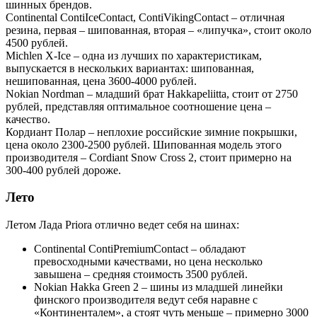
шинных брендов.
Continental ContiIceContact, ContiVikingContact – отличная
резина, первая – шипованная, вторая – «липучка», стоит около
4500 рублей.
Michlen X-Ice – одна из лучших по характеристикам,
выпускается в нескольких вариантах: шипованная,
нешипованная, цена 3600-4000 рублей.
Nokian Nordman – младший брат Hakkapeliitta, стоит от 2750
рублей, представляя оптимальное соотношение цена –
качество.
Кордиант Полар – неплохие российские зимние покрышки,
цена около 2300-2500 рублей. Шипованная модель этого
производителя – Cordiant Snow Cross 2, стоит примерно на
300-400 рублей дороже.
Лето
Летом Лада Priora отлично ведет себя на шинах:
Continental ContiPremiumContact – обладают
превосходными качествами, но цена несколько
завышена – средняя стоимость 3500 рублей.
Nokian Hakka Green 2 – шины из младшей линейки
финского производителя ведут себя наравне с
«Континенталем», а стоят чуть меньше – примерно 3000