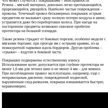
Что может случится с покрышками – неисправности
Резина – мягкий материал, довольно легко протыкающийся,
прорезающийся, рвущийся. Наиболее частые повреждения –
проколы. Точечный прокол бескамерных покрышек острым
предметом не вызывает сразу полную потерю воздуха в шине,
устраняется даже без перебортовки колеса. При наезде на
посторонние предметы возможно сквозное пробитие
протектора на большой площади.
Также резина страдает от боковых порезов, особенно модели с
мягкими бортами: при проезде ям с острыми краями, из-за
неаккуратной парковки вдоль бордюров. Другая проблема –
«грыжи» – вздутие в боковой части.
Покрышки подвержены естественному износу.
Использование колес допускается при глубине протектора не
менее 1,6 мм для летних шин и не менее 4 мм – для зимних.
При несоблюдении правил эксплуатации, например, езде с
неправильным давление, поврежденной подвеской,
нарушенным сход-развалом, покрыша изнашивается быстрее,
неравномерно.