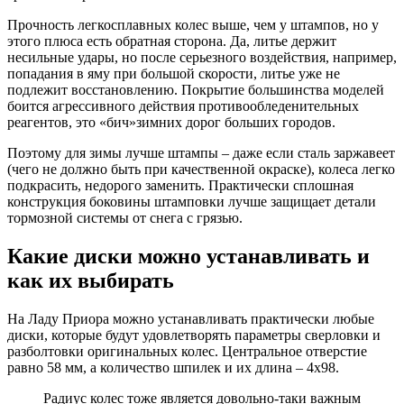
Прочность легкосплавных колес выше, чем у штампов, но у
этого плюса есть обратная сторона. Да, литье держит
несильные удары, но после серьезного воздействия, например,
попадания в яму при большой скорости, литье уже не
подлежит восстановлению. Покрытие большинства моделей
боится агрессивного действия противообледенительных
реагентов, это «бич»зимних дорог больших городов.
Поэтому для зимы лучше штампы – даже если сталь заржавеет
(чего не должно быть при качественной окраске), колеса легко
подкрасить, недорого заменить. Практически сплошная
конструкция боковины штамповки лучше защищает детали
тормозной системы от снега с грязью.
Какие диски можно устанавливать и
как их выбирать
На Ладу Приора можно устанавливать практически любые
диски, которые будут удовлетворять параметры сверловки и
разболтовки оригинальных колес. Центральное отверстие
равно 58 мм, а количество шпилек и их длина – 4х98.
Радиус колес тоже является довольно-таки важным