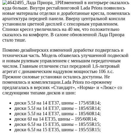
Изменений в интерьере оказалось
куда больше. Внутри рестайлинговой Lada Priora появились
новые материалы отделки и доработанные кресла, поменялась
архитектура передней панели. Вверху центральной консоли
установили цветной дисплей с сенсорным управлением.
Спинки кресел увеличились на 40 мм, что положительно
сказалось на комфорте. В салоне обновленной Лада Приора
стало тише.
Помимо дизайнерских изменений доработке подверглась и
техническая часть. Модель обзавелась улучшенной подвеской
и новым рулевым управлением с меньшим передаточным
числом. Главным отличием стал передовой 1,6-литровый
агрегат с динамическим наддувом мощностью 106 л.с.
Прежние силовые установки остались доступны. Не
поменялись и комплектации.Lada Priora по-прежнему
предлагалась в версиях «Стандарт», «Норма» и «Люкс» со
следующими типами дисков и шин:
диски 5.5J на 14 ET37, шины – 175/65R14;
диски 5.5J на 14 ET37, шины – 185/65R14;
диски 5.5J на 14 ET37, шины – 185/60R14;
диски 6J на 14 ET35, шины – 195/60R14;
диски 6.5J на 15 ET35, шины – 185/55R15;
диски 6.5J на 15 ET35, шины – 195/55R15;