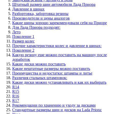
Штатный размер шин автомобиля Лада Приора
Давление в шинах
Разбортовка, забортовка резины
Производители и цены аналогов
Какие шины хорошо зарекомендовали себя на Приоре
Для Лада Приора подходят:
Лето
Поколение 1
Размер колес
Прочие характеристики колес и давление в шинах:
Поколение 2
Какую резину еще можно поставить на машину после
доработок
Какие диски можно поставить
Какие нештатные размеры можно поставить
Преимущества и недостатки: штампы и литье
Различия стальных штамповок:
Какие диски можно устанавливать и как их выбирать
R14
R15
R16
R17
Рекомендации по хранению и уходу за дисками
Стандартные размеры шин и дисков на Lada Priora: