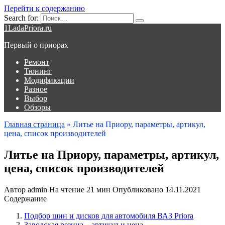
Перейти к содержанию
Search for:
1LadaPriora.ru
Первый о приорах
Ремонт
Тюнинг
Модификации
Разное
Выбор
Обзоры
Главная страница
»
Литье на Приору, параметры, артикул,
цена, список производителей
Литье на Приору, параметры, артикул,
цена, список производителей
Автор
admin
На чтение
21 мин
Опубликовано
14.11.2021
Содержание
Подбор шин и дисков для автомобиля ВАЗ Priora
Заводская резина – артикул и цена