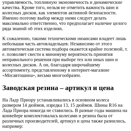
управляемость, топливную экономичность и динамические
качества. Кроме того, нельзя не отметить важность шин и
колесных дисков, как элементов активной безопасности.
Именно поэтому выбор между ними следует делать
максимально ответственно, что предполагает наличие целого
ряда знаний об этих изделиях.
К сожалению, такими техническими нюансами владеет лишь
небольшая часть автовладельцев. Независимо от этого
автоматическая система подбора окажется крайне полезной, т.
е. позволяет свести к минимуму вероятность принятия
неправильного решения при выборе тех или иных шин и
колесных дисков. А он, благодаря широчайшему
ассортименту, представленному в интернет-магазине
«Мосавтошина», весьма многообразен.
Заводская резина – артикул и цена
На Ладу Приору устанавливались в основном колеса
размером 14 дюймов, изредка 13, 15 дюймов. Шины R16 на
Лада Приора никогда не ставились. В разные годы машина на
конвейере комплектовалась колесами и резина была от
различных производителей, артикул и цена также разнились,
например: