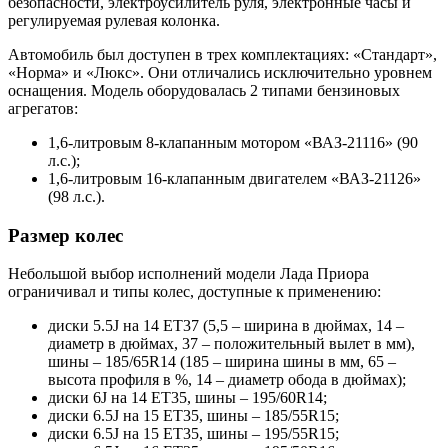
безопасности, электроусилитель руля, электронные часы и
регулируемая рулевая колонка.
Автомобиль был доступен в трех комплектациях: «Стандарт»,
«Норма» и «Люкс». Они отличались исключительно уровнем
оснащения. Модель оборудовалась 2 типами бензиновых
агрегатов:
1,6-литровым 8-клапанным мотором «ВАЗ-21116» (90
л.с.);
1,6-литровым 16-клапанным двигателем «ВАЗ-21126»
(98 л.с.).
Размер колес
Небольшой выбор исполнений модели Лада Приора
ограничивал и типы колес, доступные к применению:
диски 5.5J на 14 ET37 (5,5 – ширина в дюймах, 14 –
диаметр в дюймах, 37 – положительный вылет в мм),
шины – 185/65R14 (185 – ширина шины в мм, 65 –
высота профиля в %, 14 – диаметр обода в дюймах);
диски 6J на 14 ET35, шины – 195/60R14;
диски 6.5J на 15 ET35, шины – 185/55R15;
диски 6.5J на 15 ET35, шины – 195/55R15;