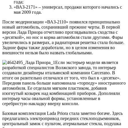
года;
«ВАЗ-2171» – универсал, продажи которого начались с
мая 2009 года.
После модернизации «ВАЗ-2110» появился принципиально
новый автомобиль, сохранивший прежние черты. В первой
версии Лада Приора отчетливо проглядывались сходства с
«десяткой», но нос и корма автомобиля стали другими. Фары
увеличились в размерах, а радиаторная решетка стала больше.
Задние фары также доработали, но в целом изменения во
внешности нельзя было назвать глобальными.
Если экстерьер модели является
разработкой специалистов Волжского завода, то интерьер
создавали дизайнеры итальянской компании Carcerano. В
итоге он разительно отличался от того, что был в «десятке».
Передняя панель больше напоминала «торпеду» иностранного
автомобиля. Ее отделали мягким пластиком, добавив
изогнутый козырек над комбинацией приборов. Дополняли
интерьер часы овальной формы, установленные в
серебристую накладку вверху консоли.
Базовая комплектация Lada Priora стала заметно богаче. Здесь
предлагались электропривод передних стеклоподъемников,
центральный замок с пультом, атермальные стекла, подушка