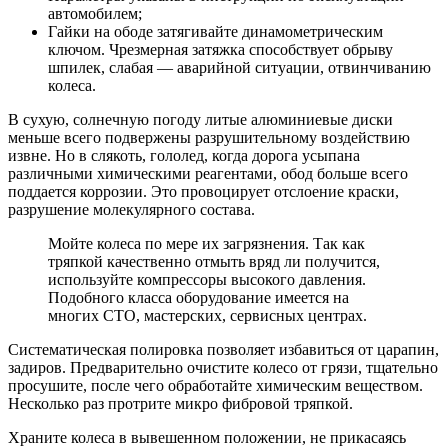
автомобилем;
Гайки на ободе затягивайте динамометрическим
ключом. Чрезмерная затяжка способствует обрыву
шпилек, слабая — аварийной ситуации, отвинчиванию
колеса.
В сухую, солнечную погоду литые алюминиевые диски
меньше всего подвержены разрушительному воздействию
извне. Но в слякоть, гололед, когда дорога усыпана
различными химическими реагентами, обод больше всего
поддается коррозии. Это провоцирует отслоение краски,
разрушение молекулярного состава.
Мойте колеса по мере их загрязнения. Так как
тряпкой качественно отмыть вряд ли получится,
используйте компрессоры высокого давления.
Подобного класса оборудование имеется на
многих СТО, мастерских, сервисных центрах.
Систематическая полировка позволяет избавиться от царапин,
задиров. Предварительно очистите колесо от грязи, тщательно
просушите, после чего обработайте химическим веществом.
Несколько раз протрите микро фибровой тряпкой.
Храните колеса в вывешенном положении, не прикасаясь