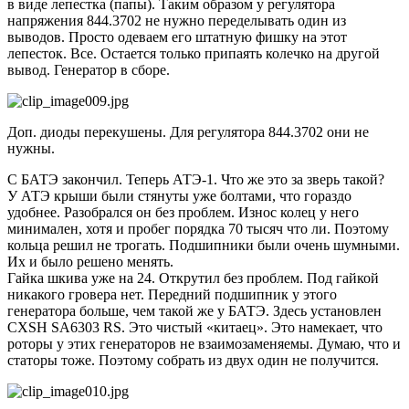
в виде лепестка (папы). Таким образом у регулятора
напряжения 844.3702 не нужно переделывать один из
выводов. Просто одеваем его штатную фишку на этот
лепесток. Все. Остается только припаять колечко на другой
вывод. Генератор в сборе.
Доп. диоды перекушены. Для регулятора 844.3702 они не
нужны.
С БАТЭ закончил. Теперь АТЭ-1. Что же это за зверь такой?
У АТЭ крыши были стянуты уже болтами, что гораздо
удобнее. Разобрался он без проблем. Износ колец у него
минимален, хотя и пробег порядка 70 тысяч что ли. Поэтому
кольца решил не трогать. Подшипники были очень шумными.
Их и было решено менять.
Гайка шкива уже на 24. Открутил без проблем. Под гайкой
никакого гровера нет. Передний подшипник у этого
генератора больше, чем такой же у БАТЭ. Здесь установлен
CXSH SA6303 RS. Это чистый «китаец». Это намекает, что
роторы у этих генераторов не взаимозаменяемы. Думаю, что и
статоры тоже. Поэтому собрать из двух один не получится.