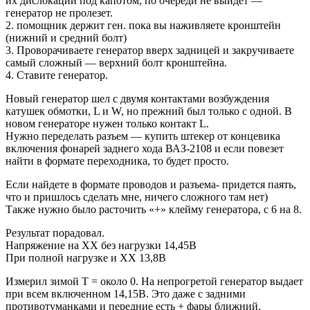
их дислокации под капотом, по очереди не выйдет —
генератор не пролезет.
2. помощник держит ген. пока вы наживляете кронштейн
(нижний и средний болт)
3. Проворачиваете генератор вверх задницей и закручиваете
самый сложный — верхний болт кронштейна.
4. Ставите генератор.
Новый генератор шел с двумя контактами возбуждения
катушек обмотки, L и W, но прежний был только с одной. В
новом генераторе нужен только контакт L.
Нужно переделать разъем — купить штекер от концевика
включения фонарей заднего хода ВАЗ-2108 и если повезет
найти в формате переходника, то будет просто.
Если найдете в формате проводов и разъема- придется паять,
что и пришлось сделать мне, ничего сложного там нет)
Также нужно было расточить «+» клейму генератора, с 6 на 8.
Результат порадовал.
Напряжение на ХХ без нагрузки 14,45В
При полной нагрузке и ХХ 13,8В
Измерил зимой Т = около 0. На непрогретой генератор выдает
при всем включенном 14,15В. Это даже с задними
противотуманками и передние есть + фары ближний,