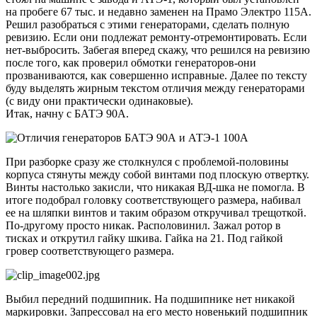
на пробеге 67 тыс. и недавно заменен на Прамо Электро 115А.
Решил разобраться с этими генераторами, сделать полную
ревизию. Если они подлежат ремонту-отремонтировать. Если
нет-выбросить. Забегая вперед скажу, что решился на ревизию
после того, как проверил обмотки генераторов-они
прозваниваются, как совершенно исправные. Далее по тексту
буду выделять жирным текстом отличия между генераторами
(с виду они практически одинаковые).
Итак, начну с БАТЭ 90А.
При разборке сразу же столкнулся с проблемой-половины
корпуса стянуты между собой винтами под плоскую отвертку.
Винты настолько закисли, что никакая ВД-шка не помогла. В
итоге подобрал головку соответствующего размера, набивал
ее на шляпки винтов и таким образом откручивал трещоткой.
По-другому просто никак. Располовинил. Зажал ротор в
тисках и открутил гайку шкива. Гайка на 21. Под гайкой
гровер соответствующего размера.
Выбил передний подшипник. На подшипнике нет никакой
маркировки. Запрессовал на его место новенький подшипник