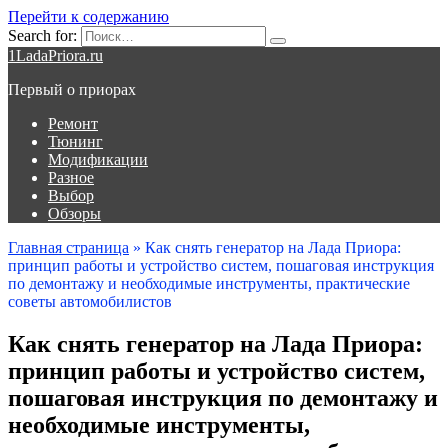
Перейти к содержанию
Search for:
1LadaPriora.ru
Первый о приорах
Ремонт
Тюнинг
Модификации
Разное
Выбор
Обзоры
Главная страница
»
Как снять генератор на Лада Приора:
принцип работы и устройство систем, пошаговая инструкция
по демонтажу и необходимые инструменты, практические
советы автомобилистов
Как снять генератор на Лада Приора:
принцип работы и устройство систем,
пошаговая инструкция по демонтажу и
необходимые инструменты,