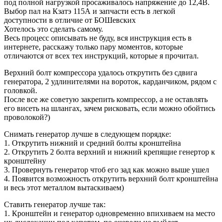
под полной нагрузкой просаживалось напряжение до 12,4В.
Выбор пал на Кзатэ 115А и запчасти есть в легкой
доступности в отличие от БОШевских
Хотелось это сделать самому.
Весь процесс описывать не буду, вся инструкция есть в
интернете, расскажу только пару моментов, которые
отличаются от всех тех инструкций, которые я прочитал.
Верхний болт компрессора удалось открутить без сдвига
генератора, 2 удлинителями на вороток, карданчиком, рядом с
головкой.
После все же советую закрепить компрессор, а не оставлять
его висеть на шлангах, зачем рисковать, если можно обойтись
проволокой?)
Снимать генератор лучше в следующем порядке:
1. Открутить нижний и средний болты кронштейна
2. Открутить 2 болта верхний и нижний крепящие генертор к
кронштейну
3. Провернуть генератор чтоб его зад как можно выше ушел
4. Появится возможность открутить верхний болт кронштейна
и весь этот металлом вытаскиваем)
Ставить генератор лучше так:
1. Кронштейн и генератор одновременно впихиваем на место