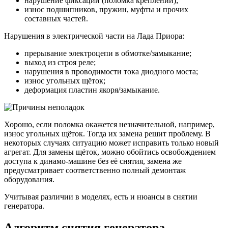
нарушение фиксации (поломка креплений);
износ подшипников, пружин, муфты и прочих
составных частей.
Нарушения в электрической части на Лада Приора:
прерывание электроцепи в обмотке/замыкание;
выход из строя реле;
нарушения в проводимости тока диодного моста;
износ угольных щёток;
деформация пластин якоря/замыкание.
Хорошо, если поломка окажется незначительной, например,
износ угольных щёток. Тогда их замена решит проблему. В
некоторых случаях ситуацию может исправить только новый
агрегат. Для замены щёток, можно обойтись освобождением
доступа к динамо-машине без её снятия, замена же
предусматривает соответственно полный демонтаж
оборудования.
Учитывая различии в моделях, есть и нюансы в снятии
генератора.
Алгоритм снятия генератора