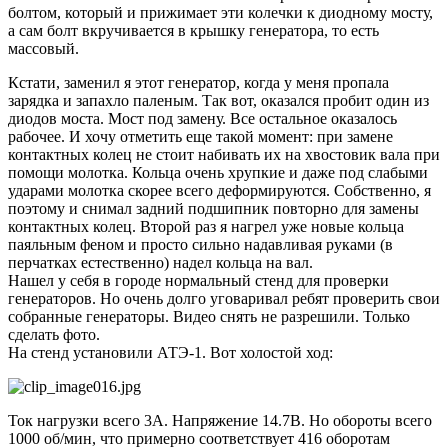
болтом, который и прижимает эти колечки к диодному мосту,
а сам болт вкручивается в крышку генератора, то есть
массовый.
Кстати, заменил я этот генератор, когда у меня пропала
зарядка и запахло паленым. Так вот, оказался пробит один из
диодов моста. Мост под замену. Все остальное оказалось
рабочее. И хочу отметить еще такой момент: при замене
контактных колец не стоит набивать их на хвостовик вала при
помощи молотка. Кольца очень хрупкие и даже под слабыми
ударами молотка скорее всего деформируются. Собственно, я
поэтому и снимал задний подшипник повторно для замены
контактных колец. Второй раз я нагрел уже новые кольца
паяльным феном и просто сильно надавливая руками (в
перчатках естественно) надел кольца на вал.
Нашел у себя в городе нормальный стенд для проверки
генераторов. Но очень долго уговаривал ребят проверить свои
собранные генераторы. Видео снять не разрешили. Только
сделать фото.
На стенд установили АТЭ-1. Вот холостой ход:
Ток нагрузки всего 3А. Напряжение 14.7В. Но обороты всего
1000 об/мин, что примерно соответствует 416 оборотам