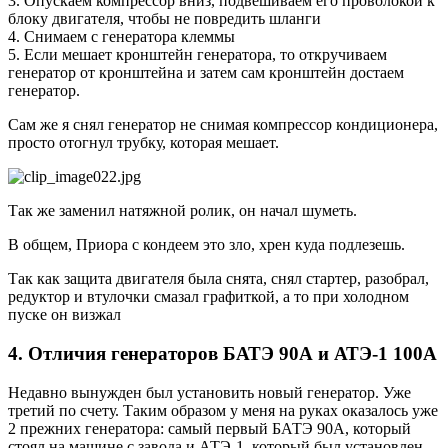
3. Опускаем компрессор вниз, подвешиваем его проволокой к
блоку двигателя, чтобы не повредить шланги
4. Снимаем с генератора клеммы
5. Если мешает кронштейн генератора, то откручиваем
генератор от кронштейна и затем сам кронштейн достаем
генератор.
Сам же я снял генератор не снимая компрессор кондиционера,
просто отогнул трубку, которая мешает.
Так же заменил натяжной ролик, он начал шуметь.
В общем, Приора с кондеем это зло, хрен куда подлезешь.
Так как защита двигателя была снята, снял стартер, разобрал,
редуктор и втулочки смазал графиткой, а то при холодном
пуске он визжал
4. Отличия генераторов БАТЭ 90А и АТЭ-1 100А
Недавно вынужден был установить новый генератор. Уже
третий по счету. Таким образом у меня на руках оказалось уже
2 прежних генератора: самый первый БАТЭ 90А, который
стоял на машине с завода и АТЭ-1, который был установлен