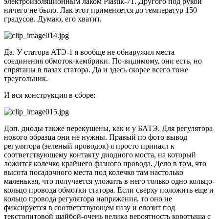
электроизоляционным лаком Plastik-71. Другого под рукой
ничего не было. Лак этот применяется до температур 150
градусов. Думаю, его хватит.
Да. У статора АТЭ-1 я вообще не обнаружил места
соединения обмоток-кембрики. По-видимому, они есть, но
спрятаны в пазах статора. Да и здесь скорее всего тоже
треугольник.
И вся конструкция в сборе:
Доп. диоды также перекушены, как и у БАТЭ. Для регулятора
нового образца они не нужны. Правый по фото вывод
регулятора (зеленый проводок) я просто припаял к
соответствующему контакту диодного моста, на который
ложится колечко крайнего фазного провода. Дело в том, что
высота посадочного места под колечко там настолько
маленькая, что получается уложить в него только одно кольцо-
кольцо провода обмотки статора. Если сверху положить еще и
кольцо провода регулятора напряжения, то оно не
фиксируется в соответствующем пазу и елозит под
текстолитовой шайбой-очень велика вероятность коротыша с