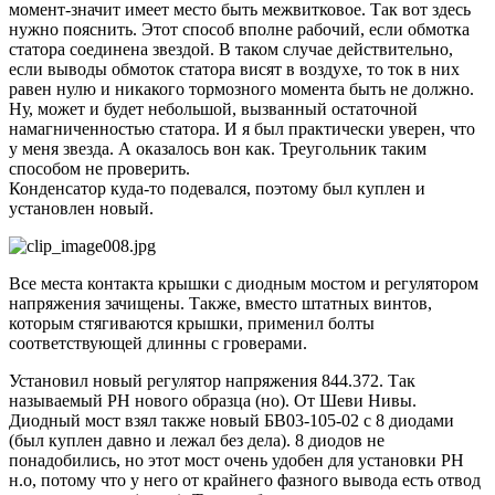
момент-значит имеет место быть межвитковое. Так вот здесь
нужно пояснить. Этот способ вполне рабочий, если обмотка
статора соединена звездой. В таком случае действительно,
если выводы обмоток статора висят в воздухе, то ток в них
равен нулю и никакого тормозного момента быть не должно.
Ну, может и будет небольшой, вызванный остаточной
намагниченностью статора. И я был практически уверен, что
у меня звезда. А оказалось вон как. Треугольник таким
способом не проверить.
Конденсатор куда-то подевался, поэтому был куплен и
установлен новый.
Все места контакта крышки с диодным мостом и регулятором
напряжения зачищены. Также, вместо штатных винтов,
которым стягиваются крышки, применил болты
соответствующей длинны с гроверами.
Установил новый регулятор напряжения 844.372. Так
называемый РН нового образца (но). От Шеви Нивы.
Диодный мост взял также новый БВ03-105-02 с 8 диодами
(был куплен давно и лежал без дела). 8 диодов не
понадобились, но этот мост очень удобен для установки РН
н.о, потому что у него от крайнего фазного вывода есть отвод