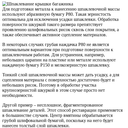
Для подготовки металла к нанесению шпаклевочной массы
используют абразивную бумагу Р80. Такая зернистость
оптимальна для исключения усадки шпаклевки. Обработка
поверхности шкуркой такого размера препятствует
проявлению шлифовальных рисок сквозь слои покрытия, а
также обеспечивает активное сцепление материалов.
В некоторых случаях грубая наждачка Р80 не является
оптимальным вариантом при подготовке поверхности к
шпаклевочным работам. Для устранения, например,
небольших царапин на пластике или металле используют
наждачную бумагу Р150 и мелкозернистую шпаклевку.
Тонкий слой шпаклевочной массы может дать усадку, а для
сцепления материала с поверхностью достаточно будет и
небольших рисок. Поэтому в обработке участка
крупнозернистой шкуркой в этом случае просто нет
необходимости.
Другой пример – несплошное, фрагментированное
шпаклевание деталей. Этот способ реставрации применяется
в большинстве случаев. Центр вмятины обрабатывается
грубой шлифовальной бумагой, поскольку на него будет
нанесен толстый слой шпаклевки.