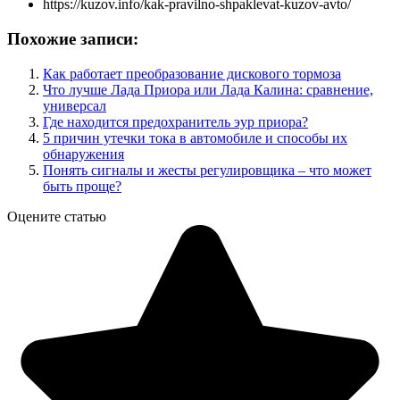
https://kuzov.info/kak-pravilno-shpaklevat-kuzov-avto/
Похожие записи:
Как работает преобразование дискового тормоза
Что лучше Лада Приора или Лада Калина: сравнение,
универсал
Где находится предохранитель эур приора?
5 причин утечки тока в автомобиле и способы их
обнаружения
Понять сигналы и жесты регулировщика – что может
быть проще?
Оцените статью