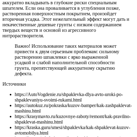
аккуратно вкладывать в глубокие риски специальным
шпателем. Если она проваливается в углубления позже,
растворенная поверхностным покрытием, произойдет
вторичная усадка. Этот нежелательный эффект могут дать и
некачественные дешевые грунты с низким содержанием
твердых веществ и основой из агрессивного
нитрорастворителя.
Важно! Использование таких материалов может
привести к двум серьезным проблемам: сильному
растворению шпаклевки с ярко выраженной
усадкой и слабой наполнительной способности
грунта, препятствующей аккуратному скрытию
дефекта.
Источники
https://AutoVogdenie.ru/shpaklevka-dlya-avto-uroki-po-
shpaklevaniyu-svoimi-rukami.html
https://autokuz.ru/pokraska/kuzov-bamper/kak-zashpaklevat-
mashinu.html
https://krasymavto.ru/kuzovnye-raboty/remont/kak-pravilno-
shpaklevat-mashinu.html
https://kraska.guru/smesi/shpaklevka/kak-shpaklevat-kuzov-
avtomobilya.html