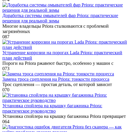
Доработка системы омывателей фар Priora: практические
решения для реальной зимы
Многие владельцы Priora сталкиваются с проблемой
загрязнённых
0
87
Устранение коррозии на порогах Lada Priora: практический
план действий
Пороги на Priora ржавеют быстро, особенно у машин с
0
73
Замена троса сцепления на Priora: тонкости процесса
Трос сцепления — простая деталь, от которой зависит
0
70
Установка спойлера на крышку багажника Priora:
практическое руководство
Установка спойлера на крышку багажника Priora превращает
0
64