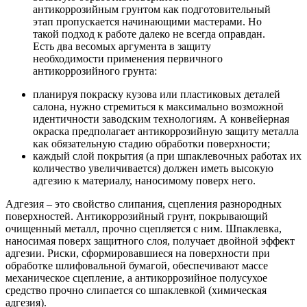
антикоррозийным грунтом как подготовительный
этап пропускается начинающими мастерами. Но
такой подход к работе далеко не всегда оправдан.
Есть два весомых аргумента в защиту
необходимости применения первичного
антикоррозийного грунта:
планируя покраску кузова или пластиковых деталей
салона, нужно стремиться к максимально возможной
идентичности заводским технологиям. А конвейерная
окраска предполагает антикоррозийную защиту металла
как обязательную стадию обработки поверхности;
каждый слой покрытия (а при шпаклевочных работах их
количество увеличивается) должен иметь высокую
адгезию к материалу, наносимому поверх него.
Адгезия – это свойство слипания, сцепления разнородных
поверхностей. Антикоррозийный грунт, покрывающий
очищенный металл, прочно сцепляется с ним. Шпаклевка,
наносимая поверх защитного слоя, получает двойной эффект
адгезии. Риски, сформировавшиеся на поверхности при
обработке шлифовальной бумагой, обеспечивают массе
механическое сцепление, а антикоррозийное полусухое
средство прочно слипается со шпаклевкой (химическая
адгезия).