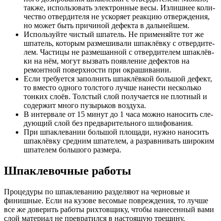
так­же, исполь­зо­вать элек­трон­ные весы. Излиш­нее коли­
че­ство отвер­ди­те­ля не уско­ря­ет реак­цию отвер­жде­ния,
но может быть при­чи­ной дефек­та в дальнейшем.
Исполь­зуй­те чистый шпа­тель. Не при­ме­няй­те тот же
шпа­тель, кото­рым раз­ме­ши­ва­ли шпа­клёв­ку с отвер­ди­те­
лем. Части­цы не раз­ме­шан­ной с отвер­ди­те­лем шпа­клёв­
ки на нём, могут вызвать появ­ле­ние дефек­тов на
ремонт­ной поверх­но­сти при окрашивании.
Если тре­бу­ет­ся запол­нить шпа­клёв­кой боль­шой дефект,
то вме­сто одно­го тол­сто­го луч­ше нане­сти несколь­ко
тон­ких сло­ёв. Тол­стый слой полу­ча­ет­ся не плот­ный и
содер­жит мно­го пузырь­ков воздуха.
В интер­ва­ле от 15 минут до 1 часа мож­но нано­сить сле­
ду­ю­щий слой без пред­ва­ри­тель­но­го шлифования.
При шпа­кле­ва­нии боль­шой пло­ща­ди, нуж­но нано­сить
шпа­клёв­ку сред­ним шпа­те­лем, а раз­рав­ни­вать широ­ким
шпа­те­лем боль­шо­го размера.
Шпаклевочные работы
Процедуры по шпаклеванию разделяют на черновые и
финишные. Если на кузове весомые повреждения, то лучше
все же доверить работы рихтовщику, чтобы нанесенный вами
слой материал не превратился в настоящую трещину.