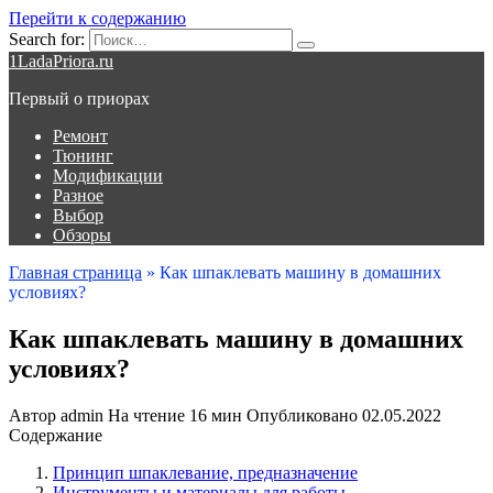
Перейти к содержанию
Search for:
1LadaPriora.ru
Первый о приорах
Ремонт
Тюнинг
Модификации
Разное
Выбор
Обзоры
Главная страница
»
Как шпаклевать машину в домашних
условиях?
Как шпаклевать машину в домашних
условиях?
Автор
admin
На чтение
16 мин
Опубликовано
02.05.2022
Содержание
Принцип шпаклевание, предназначение
Инструменты и материалы для работы