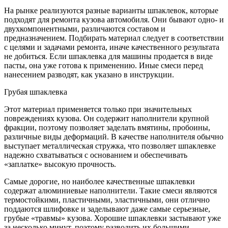
На рынке реализуются разные варианты шпаклевок, которые
подходят для ремонта кузова автомобиля. Они бывают одно- и
двухкомпонентными, различаются составом и
предназначением. Подбирать материал следует в соответствии
с целями и задачами ремонта, иначе качественного результата
не добиться. Если шпаклевка для машины продается в виде
пасты, она уже готова к применению. Иные смеси перед
нанесением разводят, как указано в инструкции.
Грубая шпаклевка
Этот материал применяется только при значительных
повреждениях кузова. Он содержит наполнители крупной
фракции, поэтому позволяет заделать вмятины, пробоины,
различные виды деформаций. В качестве наполнителя обычно
выступает металлическая стружка, что позволяет шпаклевке
надежно схватываться с основанием и обеспечивать
«заплатке» высокую прочность.
Самые дорогие, но наиболее качественные шпаклевки
содержат алюминиевые наполнители. Такие смеси являются
термостойкими, пластичными, эластичными, они отлично
поддаются шлифовке и заделывают даже самые серьезные,
грубые «травмы» кузова. Хорошие шпаклевки застывают уже
за несколько минут, поэтому разводить их большими