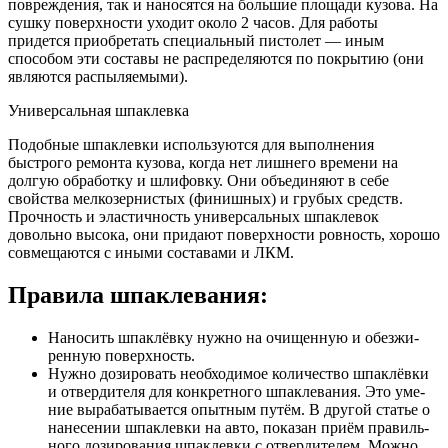
повреждения, так и наносятся на большие площади кузова. На
сушку поверхности уходит около 2 часов. Для работы
придется приобретать специальный пистолет — иным
способом эти составы не распределяются по покрытию (они
являются распыляемыми).
Универсальная шпаклевка
Подобные шпаклевки используются для выполнения
быстрого ремонта кузова, когда нет лишнего времени на
долгую обработку и шлифовку. Они объединяют в себе
свойства мелкозернистых (финишных) и грубых средств.
Прочность и эластичность универсальных шпаклевок
довольно высока, они придают поверхности ровность, хорошо
совмещаются с иными составами и ЛКМ.
Правила шпаклевания:
Нано­сить шпа­клёв­ку нуж­но на очи­щен­ную и обез­жи­
рен­ную поверхность.
Нуж­но дози­ро­вать необ­хо­ди­мое коли­че­ство шпа­клёв­ки
и отвер­ди­те­ля для кон­крет­но­го шпа­кле­ва­ния. Это уме­
ние выра­ба­ты­ва­ет­ся опыт­ным путём. В дру­гой ста­тье о
нане­се­нии шпа­клев­ки на авто, пока­зан при­ём пра­виль­
но­го дози­ро­ва­ния шпа­клев­ки с отвер­ди­те­лем. Мож­но,