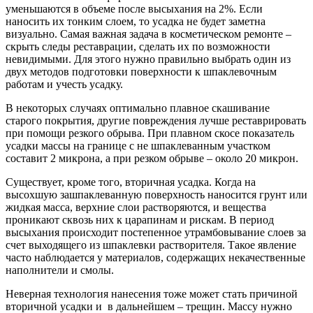
уменьшаются в объеме после высыхания на 2%. Если
наносить их тонким слоем, то усадка не будет заметна
визуально. Самая важная задача в косметическом ремонте –
скрыть следы реставрации, сделать их по возможности
невидимыми. Для этого нужно правильно выбрать один из
двух методов подготовки поверхности к шпаклевочным
работам и учесть усадку.
В некоторых случаях оптимально плавное скашивание
старого покрытия, другие повреждения лучше реставрировать
при помощи резкого обрыва. При плавном скосе показатель
усадки массы на границе с не шпаклеванным участком
составит 2 микрона, а при резком обрыве – около 20 микрон.
Существует, кроме того, вторичная усадка. Когда на
высохшую зашпаклеванную поверхность наносится грунт или
жидкая масса, верхние слои растворяются, и вещества
проникают сквозь них к царапинам и рискам. В период
высыхания происходит постепенное утрамбовывание слоев за
счет выходящего из шпаклевки растворителя. Такое явление
часто наблюдается у материалов, содержащих некачественные
наполнители и смолы.
Неверная технология нанесения тоже может стать причиной
вторичной усадки и в дальнейшем – трещин. Массу нужно