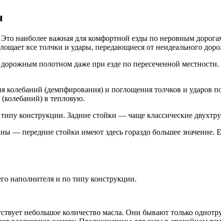
н
Это наиболее важная для комфортной езды по неровным дорогам 
лощает все толчки и удары, передающиеся от неидеального доро
с дорожным полотном даже при езде по пересеченной местности.
я колебаний (демпфирования) и поглощения толчков и ударов по
(колебаний) в тепловую.
о типу конструкции. Задние стойки — чаще классические двухтр
ины — передние стойки имеют здесь гораздо большее значение. 
о наполнителя и по типу конструкции.
ствует небольшое количество масла. Они бывают только однотр