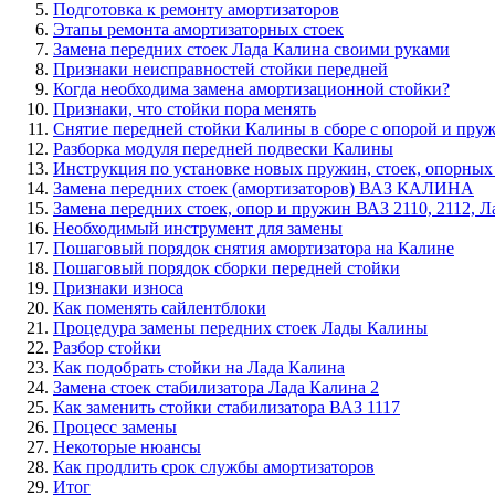
Подготовка к ремонту амортизаторов
Этапы ремонта амортизаторных стоек
Замена передних стоек Лада Калина своими руками
Признаки неисправностей стойки передней
Когда необходима замена амортизационной стойки?
Признаки, что стойки пора менять
Снятие передней стойки Калины в сборе с опорой и пру
Разборка модуля передней подвески Калины
Инструкция по установке новых пружин, стоек, опорны
Замена передних стоек (амортизаторов) ВАЗ КАЛИНА
Замена передних стоек, опор и пружин ВАЗ 2110, 2112, Л
Необходимый инструмент для замены
Пошаговый порядок снятия амортизатора на Калине
Пошаговый порядок сборки передней стойки
Признаки износа
Как поменять сайлентблоки
Процедура замены передних стоек Лады Калины
Разбор стойки
Как подобрать стойки на Лада Калина
Замена стоек стабилизатора Лада Калина 2
Как заменить стойки стабилизатора ВАЗ 1117
Процесс замены
Некоторые нюансы
Как продлить срок службы амортизаторов
Итог