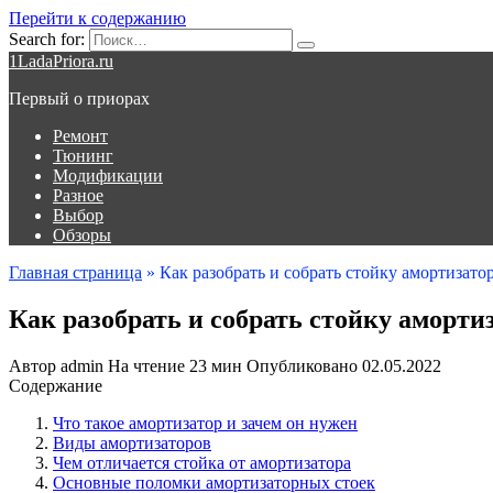
Перейти к содержанию
Search for:
1LadaPriora.ru
Первый о приорах
Ремонт
Тюнинг
Модификации
Разное
Выбор
Обзоры
Главная страница
»
Как разобрать и собрать стойку амортизат
Как разобрать и собрать стойку аморти
Автор
admin
На чтение
23 мин
Опубликовано
02.05.2022
Содержание
Что такое амортизатор и зачем он нужен
Виды амортизаторов
Чем отличается стойка от амортизатора
Основные поломки амортизаторных стоек