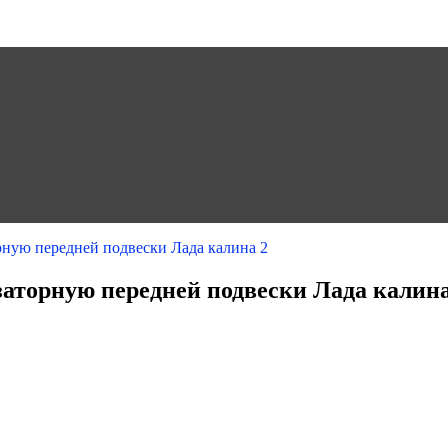
орную передней подвески Лада калина 2
заторную передней подвески Лада калина