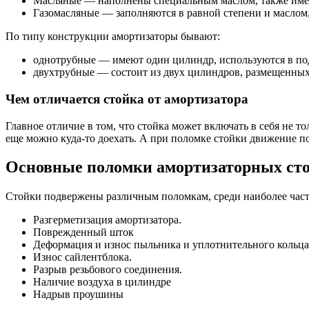
Масляные — наполнены специальным маслом, также имею
Газомасляные — заполняются в равной степени и маслом, 
По типу конструкции амортизаторы бывают:
однотрубные — имеют один цилиндр, используются в по
двухтрубные — состоит из двух цилиндров, размещенных 
Чем отличается стойка от амортизатора
Главное отличие в том, что стойка может включать в себя не т
еще можно куда-то доехать. А при поломке стойки движение п
Основные поломки амортизаторных ст
Стойки подвержены различным поломкам, среди наиболее час
Разгерметизация амортизатора.
Поврежденный шток
Деформация и износ пыльника и уплотнительного кольца
Износ сайлентблока.
Разрыв резьбового соединения.
Наличие воздуха в цилиндре
Надрыв проушины