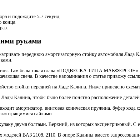
ора и подождите 5-7 секунд.
о конца.
раз.
оими руками
ассматривать переднюю амортизаторную стойку автомобиля Лада 
уками.
омобиля. Там была такая глава «ПОДВЕСКА ТИПА МАКФЕРСОН». В
ачающая свеча. В качестве напоминания о статье привожу ссылку
ойство стойки передней на Ладе Калина. Ниже приведено схема
Лады Калина, чтобы было более понятно расположение деталей
 входит амортизатор, винтовая коническая пружина, буфер хода
моконтрящимися гайками.
лаку двумя болтами. Верхний, из которых эксцентриковый. С е
моделей ВАЗ 2108, 2110. В опоре Калины вместо запрессованно