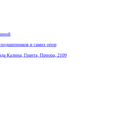
жиной
х подшипников и самих опор
ада Калина, Гранта, Приора, 2109