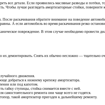
еть все детали. Если проявились масляные разводы и потёки, т
ть. Чтобы лучше разглядеть амортизаторные стойки, поверните 
ны. После раскачивания обратите внимание на поведение автомо
авны. А если автомобиль во время раскачивания резко остановил
механическое повреждение. В этом случае необходимо провести д
о их демонтировать. Снять их обычно несложно — тщательно очи
 случайного движения.
проще добраться к нижнему крепежу амортизатора.
лении или под капотом.
ь гайку ступицы, стойка снимается вместе с ней.
я самостоятельного ремонта они чаще всего не годятся.
топор, такой амортизатор пригоден к дальнейшему ремонту.