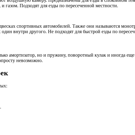
т воздушную камеру. Предназначены для езды в спокойном темп
и газом. Подходят для езды по пересеченной местности.
двесках спортивных автомобилей. Также они называются монот
один внутри другого. Не подходят для быстрой езды по пересеч
олько амортизатор, но и пружину, поворотный кулак и иногда еще
опросту невозможно.
оек
тых:
.