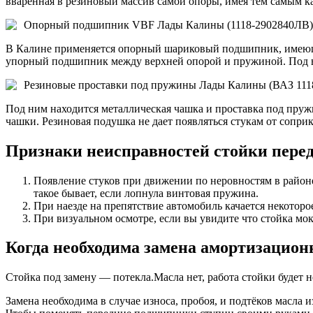
вваренная в резиновый массив самой опоры, имея тем самым ка
Опорный подшипник VBF Лады Калины (1118-2902840ЛВ)
В Калине применяется опорный шариковый подшипник, имеющ
упорный подшипник между верхней опорой и пружиной. Под вес
Резиновые проставки под пружины Лады Калины (ВАЗ 1118
Под ним находится металлическая чашка и проставка под пруж
чашки. Резиновая подушка не дает появляться стукам от сопри
Признаки неисправностей стойки пере
Появление стуков при движении по неровностям в район
такое бывает, если лопнула винтовая пружина.
При наезде на препятствие автомобиль качается некоторое
При визуальном осмотре, если вы увидите что стойка мокр
Когда необходима замена амортизацион
Стойка под замену — потекла.Масла нет, работа стойки будет н
Замена необходима в случае износа, пробоя, и подтёков масла 