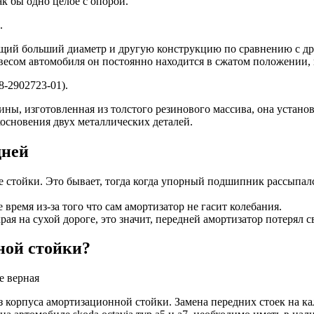
к бы одно целое с опорой.
.
ий больший диаметр и другую конструкцию по сравнению с др
ом автомобиля он постоянно находится в сжатом положении, вс
-2902723-01).
ины, изготовленная из толстого резинового массива, она устан
косновения двух металлических деталей.
дней
е стойки. Это бывает, тогда когда упорный подшипник рассыпа
 время из-за того что сам амортизатор не гасит колебания.
ая на сухой дороге, это значит, передней амортизатор потерял 
ной стойки?
е верная
из корпуса амортизационной стойки. Замена передних стоек на ка