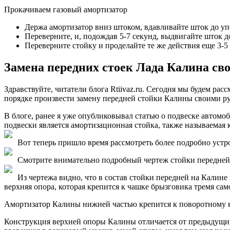
Прокачиваем газовый амортизатор
Держа амортизатор вниз штоком, вдавливайте шток до уп
Переверните, и, подождав 5-7 секунд, выдвигайте шток д
Переверните стойку и проделайте те же действия еще 3-5 
Замена передних стоек Лада Калина св
Здравствуйте, читатели блога Rtiivaz.ru. Сегодня мы будем р
порядке произвести замену передней стойки Калины своими р
В блоге, ранее я уже опубликовывал статью о подвеске авт
подвески является амортизационная стойка, также называемая к
Вот теперь пришло время рассмотреть более подробно устр
Смотрите внимательно подробный чертеж стойки передней 
Из чертежа видно, что в состав стойки передней на Калине
верхняя опора, которая крепится к чашке брызговика тремя са
Амортизатор Калины нижней частью крепится к поворотному ку
Конструкция верхней опоры Калины отличается от предыдущих 