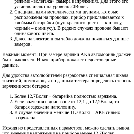
режиме «вольтажа» (замера напряжения). Для этого его
устанавливают на уровень 20Вольт.
Специальными металлическими щупами, которые
расположены на проводах, прибор прикладывается к
клеймам батарейки (щуп красного цвета — к плюсу,
черный – к минусу). В редких случаях провода бывают
одинакового цвета.
Далее на электронном табло должны появиться данные
замеров.
Важный момент! При замере зарядки АКБ автомобиль должен
быть выключен. Иначе прибор покажет недостоверные
данные.
Для удобства автолюбителей разработана специальная шкала
значений, помогающая по данным тестера определить степень
заряженности батареи:
Более 12,7Вольт – батарейка полностью заряжена.
Если значения в диапазоне от 12,1 до 12,5Вольт, то
батарея заряжена наполовину.
В случае значений меньше 11,7Вольт – АКБ сильно
разряжена.
Исходя из представленных параметров, можно сделать вывод,
что значения напряжения на приборе менее 12,7Вольт,