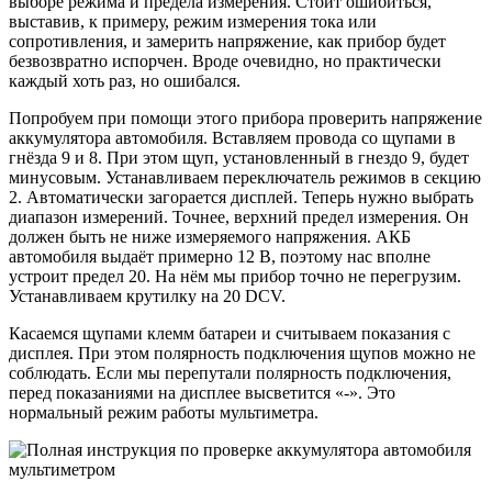
выборе режима и предела измерения. Стоит ошибиться,
выставив, к примеру, режим измерения тока или
сопротивления, и замерить напряжение, как прибор будет
безвозвратно испорчен. Вроде очевидно, но практически
каждый хоть раз, но ошибался.
Попробуем при помощи этого прибора проверить напряжение
аккумулятора автомобиля. Вставляем провода со щупами в
гнёзда 9 и 8. При этом щуп, установленный в гнездо 9, будет
минусовым. Устанавливаем переключатель режимов в секцию
2. Автоматически загорается дисплей. Теперь нужно выбрать
диапазон измерений. Точнее, верхний предел измерения. Он
должен быть не ниже измеряемого напряжения. АКБ
автомобиля выдаёт примерно 12 В, поэтому нас вполне
устроит предел 20. На нём мы прибор точно не перегрузим.
Устанавливаем крутилку на 20 DCV.
Касаемся щупами клемм батареи и считываем показания с
дисплея. При этом полярность подключения щупов можно не
соблюдать. Если мы перепутали полярность подключения,
перед показаниями на дисплее высветится «-». Это
нормальный режим работы мультиметра.