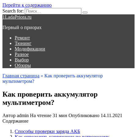
Перейти к содержанию
Search for:
1LadaPriora.ru
Первый о приорах
Ремонт
Тюнинг
Модификации
Разное
Выбор
Обзоры
Главная страница
»
Как проверить аккумулятор
мультиметром?
Как проверить аккумулятор
мультиметром?
Автор
admin
На чтение
31 мин
Опубликовано
14.11.2021
Содержание
Способы проверки заряда АКБ
Как определить напряжение по встроенному