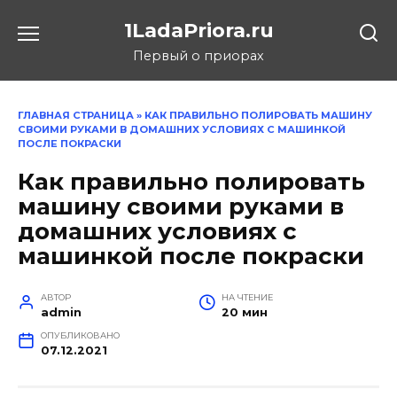
Перейти
1LadaPriora.ru
к
содержанию
Первый о приорах
ГЛАВНАЯ СТРАНИЦА
»
КАК ПРАВИЛЬНО ПОЛИРОВАТЬ МАШИНУ
СВОИМИ РУКАМИ В ДОМАШНИХ УСЛОВИЯХ С МАШИНКОЙ
ПОСЛЕ ПОКРАСКИ
Как правильно полировать
машину своими руками в
домашних условиях с
машинкой после покраски
АВТОР
НА ЧТЕНИЕ
admin
20 мин
ОПУБЛИКОВАНО
07.12.2021