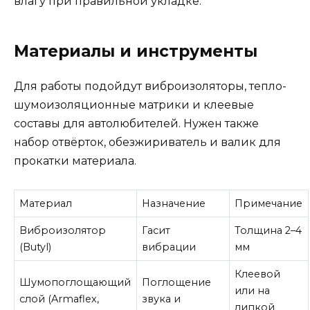
влагу при правильной укладке.
Материалы и инструменты
Для работы подойдут виброизоляторы, тепло-
шумоизоляционные матрики и клеевые
составы для автолюбителей. Нужен также
набор отвёрток, обезжириватель и валик для
прокатки материала.
Материал
Назначение
Примечание
Виброизолятор
Гасит
Толщина 2–4
(Butyl)
вибрации
мм
Клеевой
Шумопоглощающий
Поглощение
или на
слой (Armaflex,
звука и
липкой