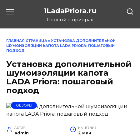
Перейти
1LadaPriora.ru
к
содержанию
Первый о приорах
ГЛАВНАЯ СТРАНИЦА
»
УСТАНОВКА ДОПОЛНИТЕЛЬНОЙ
ШУМОИЗОЛЯЦИИ КАПОТА LADA PRIORA: ПОШАГОВЫЙ
ПОДХОД
Установка дополнительной
шумоизоляции капота
LADA Priora: пошаговый
подход
ОБЗОРЫ
АВТОР
НА ЧТЕНИЕ
admin
2 мин